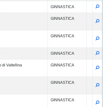
Detta
a
GINNASTICA
a
GINNASTICA
Detta
GINNASTICA
Detta
Detta
o
GINNASTICA
di Valtellina
GINNASTICA
Detta
GINNASTICA
Detta
GINNASTICA
Detta