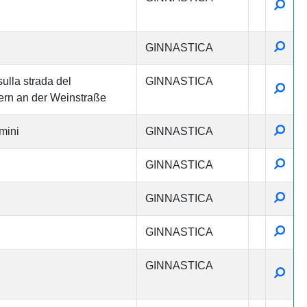
Detta
Detta
GINNASTICA
ulla strada del
GINNASTICA
Detta
tern an der Weinstraße
Detta
mini
GINNASTICA
Detta
GINNASTICA
Detta
GINNASTICA
Detta
GINNASTICA
GINNASTICA
Detta