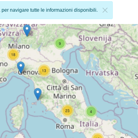
a per navigare tutte le informazioni disponibili.
9
18
13
23
4