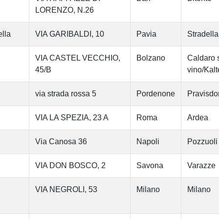
LORENZO, N.26
ella
VIA GARIBALDI, 10
Pavia
Stradella
VIA CASTEL VECCHIO,
Bolzano
Caldaro s
45/B
vino/Kal
via strada rossa 5
Pordenone
Pravisdo
VIA LA SPEZIA, 23 A
Roma
Ardea
Via Canosa 36
Napoli
Pozzuoli
VIA DON BOSCO, 2
Savona
Varazze
VIA NEGROLI, 53
Milano
Milano