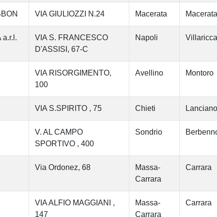
BBON
VIA GIULIOZZI N.24
Macerata
Macerat
r.l.
VIA S. FRANCESCO
Napoli
Villaricc
D'ASSISI, 67-C
VIA RISORGIMENTO,
Avellino
Montoro
100
VIA S.SPIRITO , 75
Chieti
Lancian
V. AL CAMPO
Sondrio
Berbenno 
SPORTIVO , 400
Via Ordonez, 68
Massa-
Carrara
Carrara
VIA ALFIO MAGGIANI ,
Massa-
Carrara
147
Carrara