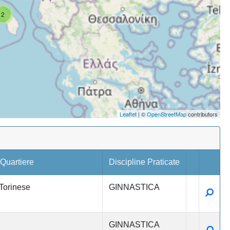
2
Leaflet
| ©
OpenStreetMap
contributors
uartiere
Discipline Praticate
Torinese
GINNASTICA
Detta
GINNASTICA
Detta