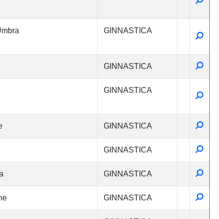
Umbra
GINNASTICA
Detta
Detta
GINNASTICA
GINNASTICA
Detta
Detta
e
GINNASTICA
Detta
GINNASTICA
Detta
a
GINNASTICA
Detta
ne
GINNASTICA