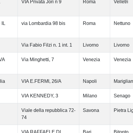
à
VIA Privata Jori n 9
Roma
Velletri
 IL
via Lombardia 98 bis
Roma
Nettuno
Via Fabio Filzi n. 1 int. 1
Livorno
Livorno
VA
Via Minghetti, 7
Venezia
Venezia
lia
VIA E.FERMI, 26/A
Napoli
Mariglian
VIA KENNEDY, 3
Milano
Senago
Viale della repubblica 72-
Savona
Pietra Li
74
VIA RAFFAELE DI
Bari
Bitonto