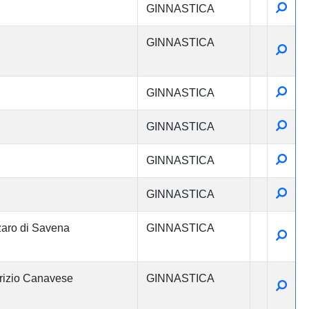
Detta
GINNASTICA
GINNASTICA
Detta
Detta
GINNASTICA
Detta
GINNASTICA
Detta
GINNASTICA
Detta
GINNASTICA
aro di Savena
GINNASTICA
Detta
izio Canavese
GINNASTICA
Detta