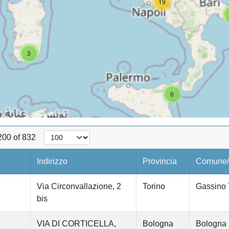
19
3
6
200 of 832
Indirizzo
Provincia
Comune/Q
Via Circonvallazione, 2
Torino
Gassino 
bis
VIA DI CORTICELLA,
Bologna
Bologna