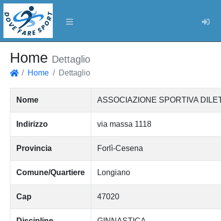
Log
Home
Dettaglio
Home
Dettaglio
Home
Nome
ASSOCIAZIONE SPORTIVA DIL
Indirizzo
via massa 1118
Provincia
Forlì-Cesena
Comune/Quartiere
Longiano
Cap
47020
Discipline
GINNASTICA