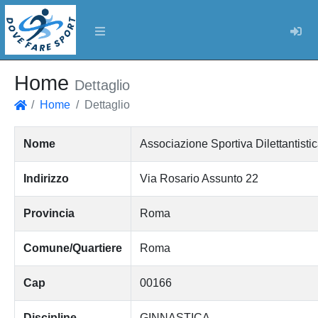
Log
Home
Dettaglio
Home
Dettaglio
Home
Nome
Associazione Sportiva Dilettantist
Indirizzo
Via Rosario Assunto 22
Provincia
Roma
Comune/Quartiere
Roma
Cap
00166
Discipline
GINNASTICA