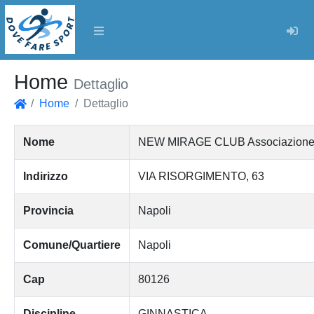
Log
Home
Dettaglio
Home
Dettaglio
Home
Nome
NEW MIRAGE CLUB Associazione Spo
Indirizzo
VIA RISORGIMENTO, 63
Provincia
Napoli
Comune/Quartiere
Napoli
Cap
80126
Discipline
GINNASTICA