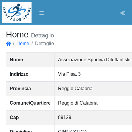
Log
Home
Dettaglio
Home
Dettaglio
Home
Nome
Associazione Sportiva Dilettantist
Indirizzo
Via Pisa, 3
Provincia
Reggio Calabria
Comune/Quartiere
Reggio di Calabria
Cap
89129
Discipline
GINNASTICA