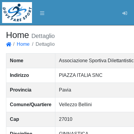
Log
Home
Dettaglio
Home
Dettaglio
Home
Nome
Associazione Sportiva Dilettantis
Indirizzo
PIAZZA ITALIA SNC
Provincia
Pavia
Comune/Quartiere
Vellezzo Bellini
Cap
27010
Discipline
GINNASTICA