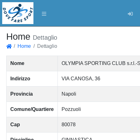
Log
Home
Dettaglio
Home
Dettaglio
Home
Nome
OLYMPIA SPORTING CLUB s.r.l.-Socie
Indirizzo
VIA CANOSA, 36
Provincia
Napoli
Comune/Quartiere
Pozzuoli
Cap
80078
Discipline
GINNASTICA