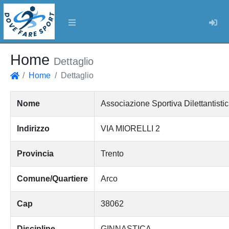
Log
Home
Dettaglio
Home
Dettaglio
Home
Nome
Associazione Sportiva Dilettanti
Indirizzo
VIA MIORELLI 2
Provincia
Trento
Comune/Quartiere
Arco
Cap
38062
Discipline
GINNASTICA