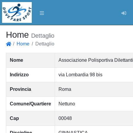
Log
Home
Dettaglio
Home
Dettaglio
Home
Nome
Associazione Polisportiva Dilettan
Indirizzo
via Lombardia 98 bis
Provincia
Roma
Comune/Quartiere
Nettuno
Cap
00048
Discipline
GINNASTICA