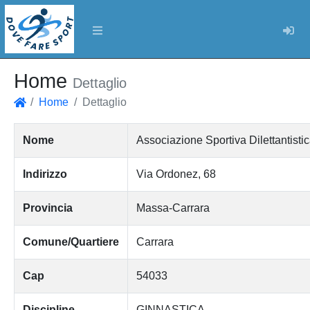
Log
Home
Dettaglio
Home
Dettaglio
Home
Nome
Associazione Sportiva Dilettantisti
Indirizzo
Via Ordonez, 68
Provincia
Massa-Carrara
Comune/Quartiere
Carrara
Cap
54033
Discipline
GINNASTICA