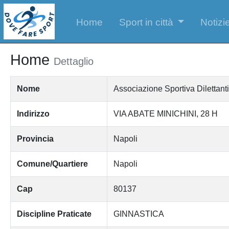
Home
Sport in città
Notizie
Home
Dettaglio
Nome
Associazione Sportiva Diletta
Indirizzo
VIA ABATE MINICHINI, 28 H
Provincia
Napoli
Comune/Quartiere
Napoli
Cap
80137
Discipline Praticate
GINNASTICA