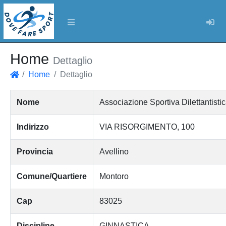
Log
Home
Dettaglio
Home
Dettaglio
Home
Nome
Associazione Sportiva Dilettantist
Indirizzo
VIA RISORGIMENTO, 100
Provincia
Avellino
Comune/Quartiere
Montoro
Cap
83025
Discipline
GINNASTICA