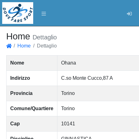
Log
Home
Dettaglio
Home
Dettaglio
Home
Nome
Ohana
Indirizzo
C.so Monte Cucco,87 A
Provincia
Torino
Comune/Quartiere
Torino
Cap
10141
Discipline
GINNASTICA