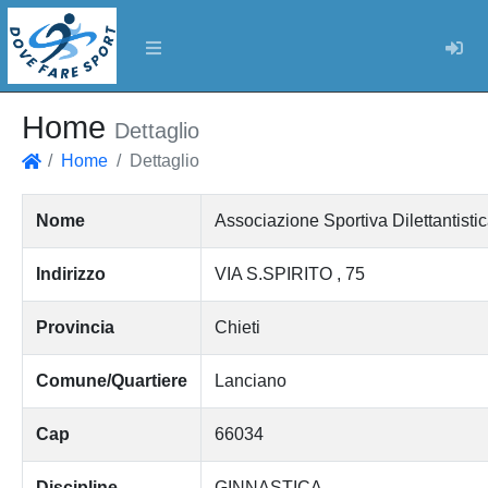
Log
Home
Dettaglio
Home
Dettaglio
Home
Nome
Associazione Sportiva Dilettantis
Indirizzo
VIA S.SPIRITO , 75
Provincia
Chieti
Comune/Quartiere
Lanciano
Cap
66034
Discipline
GINNASTICA