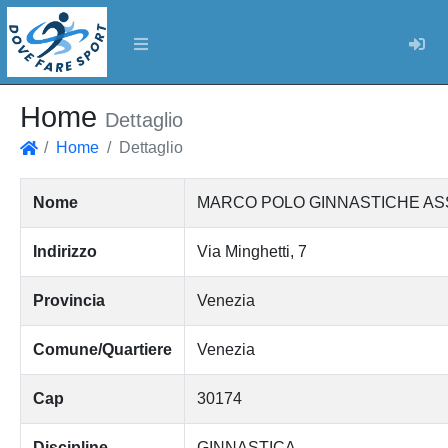
Log
Home
Dettaglio
Home
Dettaglio
Home
Nome
MARCO POLO GINNASTICHE ASS
Indirizzo
Via Minghetti, 7
Provincia
Venezia
Comune/Quartiere
Venezia
Cap
30174
Discipline
GINNASTICA