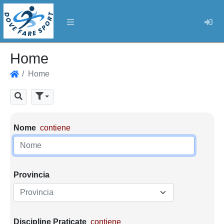
Log
Home
Home
Home
Cerca
Parametri di ricerca
Nome
contiene
Provincia
Provincia
Discipline Praticate
contiene