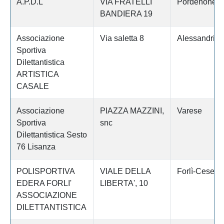
A.P.D.L
VIA FRATELLI
Pordenone
BANDIERA 19
Associazione
Via saletta 8
Alessandria
Sportiva
Dilettantistica
ARTISTICA
CASALE
Associazione
PIAZZA MAZZINI,
Varese
Sportiva
snc
Dilettantistica Sesto
76 Lisanza
POLISPORTIVA
VIALE DELLA
Forlì-Cesena
EDERA FORLI'
LIBERTA', 10
ASSOCIAZIONE
DILETTANTISTICA