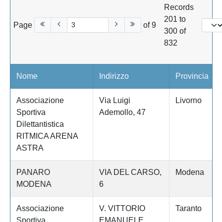
Records
201 to
Page
of 9
300 of
832
Nome
Indirizzo
Provincia
Associazione
Via Luigi
Livorno
Sportiva
Ademollo, 47
Dilettantistica
RITMICA ARENA
ASTRA
PANARO
VIA DEL CARSO,
Modena
MODENA
6
Associazione
V. VITTORIO
Taranto
Sportiva
EMANUELE