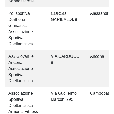
Sannazzarese
Polisportiva
CORSO
Alessandria
Derthona
GARIBALDI, 9
Ginnastica
Associazione
Sportiva
Dilettantistica
A.G.Giovanile
VIA CARDUCCI,
Ancona
Ancona
8
Associazione
Sportiva
Dilettantistica
Associazione
Via Guglielmo
Campobass
Sportiva
Marconi 295
Dilettantistica
Armonia Fitness