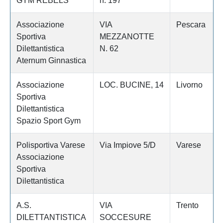
GYM REBELS
n. 197
Associazione
VIA
Pescara
Sportiva
MEZZANOTTE
Dilettantistica
N. 62
Aternum Ginnastica
Associazione
LOC. BUCINE, 14
Livorno
Sportiva
Dilettantistica
Spazio Sport Gym
Polisportiva Varese
Via Impiove 5/D
Varese
Associazione
Sportiva
Dilettantistica
A.S.
VIA
Trento
DILETTANTISTICA
SOCCESURE