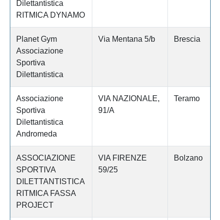
Dilettantistica
RITMICA DYNAMO
Planet Gym
Via Mentana 5/b
Brescia
Associazione
Sportiva
Dilettantistica
Associazione
VIA NAZIONALE,
Teramo
Sportiva
91/A
Dilettantistica
Andromeda
ASSOCIAZIONE
VIA FIRENZE
Bolzano
SPORTIVA
59/25
DILETTANTISTICA
RITMICA FASSA
PROJECT