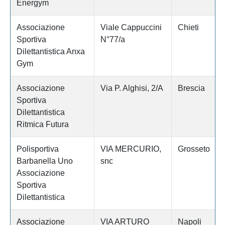
Energym
Associazione
Viale Cappuccini
Chieti
Sportiva
N°77/a
Dilettantistica Anxa
Gym
Associazione
Via P. Alghisi, 2/A
Brescia
Sportiva
Dilettantistica
Ritmica Futura
Polisportiva
VIA MERCURIO,
Grosseto
Barbanella Uno
snc
Associazione
Sportiva
Dilettantistica
Associazione
VIA ARTURO
Napoli