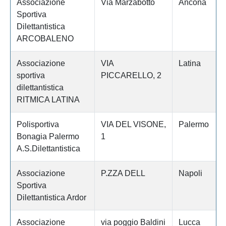
Associazione
Via Marzabotto
Ancona
Sportiva
Dilettantistica
ARCOBALENO
Associazione
VIA
Latina
sportiva
PICCARELLO, 2
dilettantistica
RITMICA LATINA
Polisportiva
VIA DEL VISONE,
Palermo
Bonagia Palermo
1
A.S.Dilettantistica
Associazione
P.ZZA DELL
Napoli
Sportiva
Dilettantistica Ardor
Associazione
via poggio Baldini
Lucca