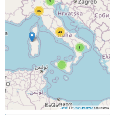
9
36
43
8
3
Leaflet
| ©
OpenStreetMap
contributors