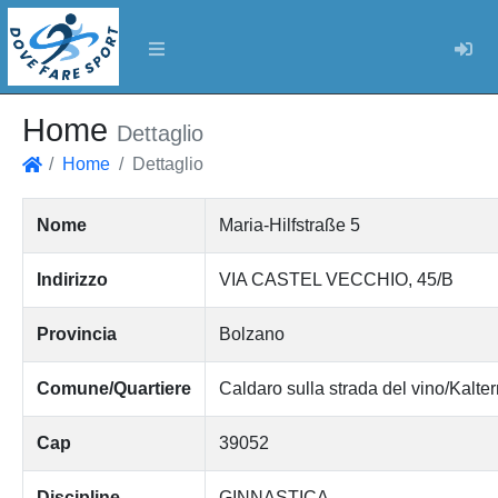
Log
Home
Dettaglio
Home
Dettaglio
Home
Nome
Maria-Hilfstraße 5
Indirizzo
VIA CASTEL VECCHIO, 45/B
Provincia
Bolzano
Comune/Quartiere
Caldaro sulla strada del vino/Kalte
Cap
39052
Discipline
GINNASTICA