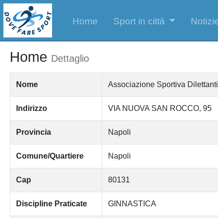
Home
Sport in città
Notizie
Home
Dettaglio
Nome
Associazione Sportiva Dilettan
Indirizzo
VIA NUOVA SAN ROCCO, 95
Provincia
Napoli
Comune/Quartiere
Napoli
Cap
80131
Discipline Praticate
GINNASTICA