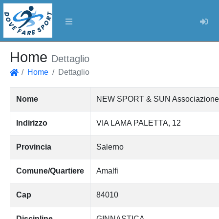
Log
Home
Dettaglio
Home
Dettaglio
Home
Nome
NEW SPORT & SUN Associazione Spo
Indirizzo
VIA LAMA PALETTA, 12
Provincia
Salerno
Comune/Quartiere
Amalfi
Cap
84010
Discipline
GINNASTICA