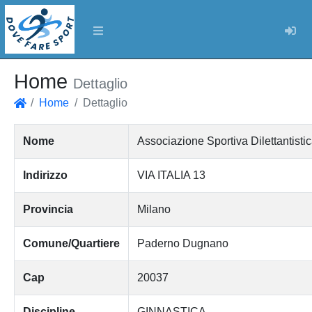
Log
Home
Dettaglio
Home
Dettaglio
Home
Nome
Associazione Sportiva Dilettantist
Indirizzo
VIA ITALIA 13
Provincia
Milano
Comune/Quartiere
Paderno Dugnano
Cap
20037
Discipline
GINNASTICA