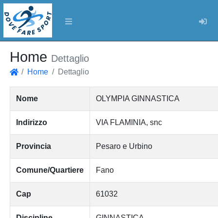
Log
Home
Dettaglio
Home
Dettaglio
Home
Nome
OLYMPIA GINNASTICA
Indirizzo
VIA FLAMINIA, snc
Provincia
Pesaro e Urbino
Comune/Quartiere
Fano
Cap
61032
Discipline
GINNASTICA