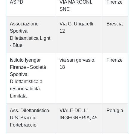
ASPD
VIA MARCONI,
Firenze
SNC
Associazione
Via G. Ungaretti,
Brescia
Sportiva
12
Dilettantistica Light
- Blue
Istituto Iyengar
via san gervasio,
Firenze
Firenze - Società
18
Sportiva
Dilettantistica a
responsabilità
Limitata
Ass. Dilettantistica
VIALE DELL'
Perugia
U.S. Braccio
INGEGNERIA, 45
Fortebraccio