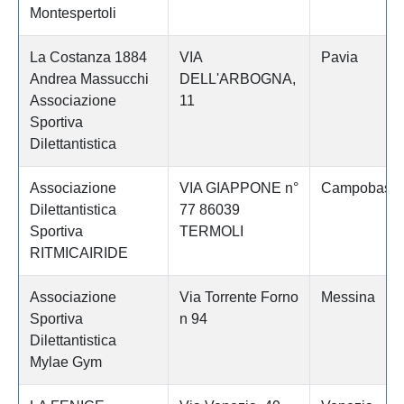
Montespertoli
La Costanza 1884
VIA
Pavia
Andrea Massucchi
DELL'ARBOGNA,
Associazione
11
Sportiva
Dilettantistica
Associazione
VIA GIAPPONE n°
Campobass
Dilettantistica
77 86039
Sportiva
TERMOLI
RITMICAIRIDE
Associazione
Via Torrente Forno
Messina
Sportiva
n 94
Dilettantistica
Mylae Gym