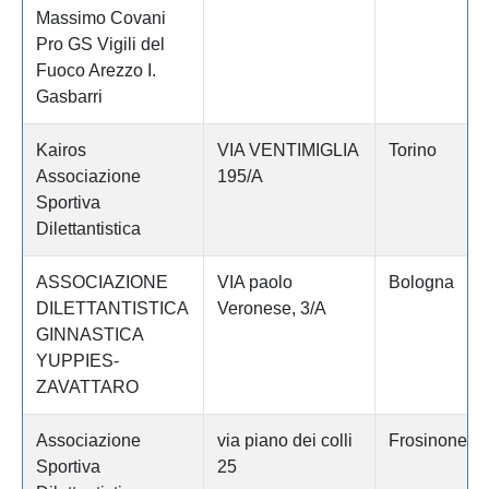
Massimo Covani
Pro GS Vigili del
Fuoco Arezzo I.
Gasbarri
Kairos
VIA VENTIMIGLIA
Torino
Associazione
195/A
Sportiva
Dilettantistica
ASSOCIAZIONE
VIA paolo
Bologna
DILETTANTISTICA
Veronese, 3/A
GINNASTICA
YUPPIES-
ZAVATTARO
Associazione
via piano dei colli
Frosinone
Sportiva
25