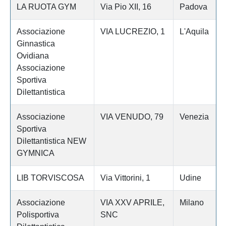
LA RUOTA GYM
Via Pio XII, 16
Padova
Associazione
VIA LUCREZIO, 1
L'Aquila
Ginnastica
Ovidiana
Associazione
Sportiva
Dilettantistica
Associazione
VIA VENUDO, 79
Venezia
Sportiva
Dilettantistica NEW
GYMNICA
LIB TORVISCOSA
Via Vittorini, 1
Udine
Associazione
VIA XXV APRILE,
Milano
Polisportiva
SNC