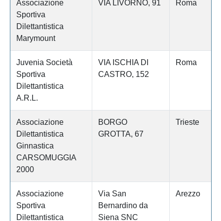
Associazione
VIA LIVORNO, 91
Roma
Sportiva
Dilettantistica
Marymount
Juvenia Società
VIA ISCHIA DI
Roma
Sportiva
CASTRO, 152
Dilettantistica
A.R.L.
Associazione
BORGO
Trieste
Dilettantistica
GROTTA, 67
Ginnastica
CARSOMUGGIA
2000
Associazione
Via San
Arezzo
Sportiva
Bernardino da
Dilettantistica
Siena SNC