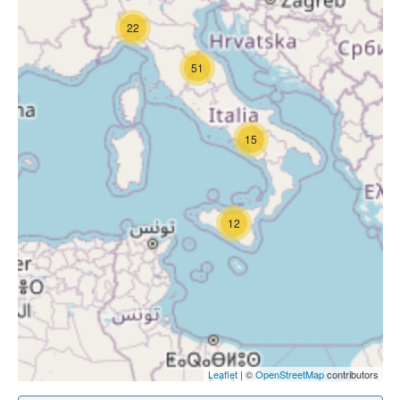
22
51
15
12
Leaflet
| ©
OpenStreetMap
contributors