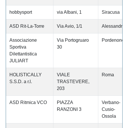
hobbysport
via Albani, 1
Siracusa
ASD Rit-La-Torre
Via Avio, 1/1
Alessandria
Associazione
Via Portogruaro
Pordenone
Sportiva
30
Dilettantistica
JULIART
HOLISTICALLY
VIALE
Roma
S.S.D. a r.l.
TRASTEVERE,
203
ASD Ritmica VCO
PIAZZA
Verbano-
RANZONI 3
Cusio-
Ossola