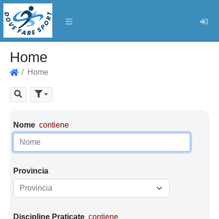
Log
Home
Home
Home
Cerca
Parametri di ricerca
Nome
contiene
Provincia
Provincia
Discipline Praticate
contiene