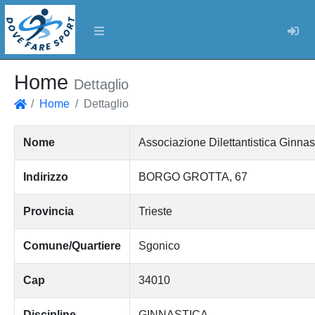
Log
Home
Dettaglio
Home
Dettaglio
Home
Nome
Associazione Dilettantistica Gi
Indirizzo
BORGO GROTTA, 67
Provincia
Trieste
Comune/Quartiere
Sgonico
Cap
34010
Discipline
GINNASTICA