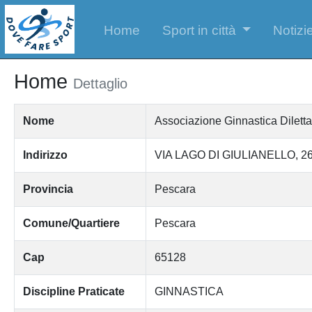
Home
Sport in città
Notizie
Home
Dettaglio
Nome
Associazione Ginnastica Diletta
Indirizzo
VIA LAGO DI GIULIANELLO, 2
Provincia
Pescara
Comune/Quartiere
Pescara
Cap
65128
Discipline Praticate
GINNASTICA