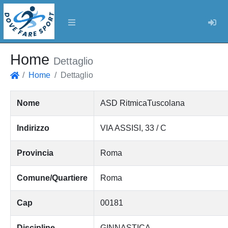
Log
Home
Dettaglio
Home
Dettaglio
Home
Nome
ASD RitmicaTuscolana
Indirizzo
VIA ASSISI, 33 / C
Provincia
Roma
Comune/Quartiere
Roma
Cap
00181
Discipline
GINNASTICA