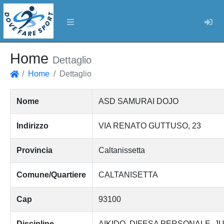
Log
Home
Dettaglio
Home
Dettaglio
Home
Nome
ASD SAMURAI DOJO
Indirizzo
VIA RENATO GUTTUSO, 23
Provincia
Caltanissetta
Comune/Quartiere
CALTANISETTA
Cap
93100
Discipline
AIKIDO
DIFESA PERSONALE
JU