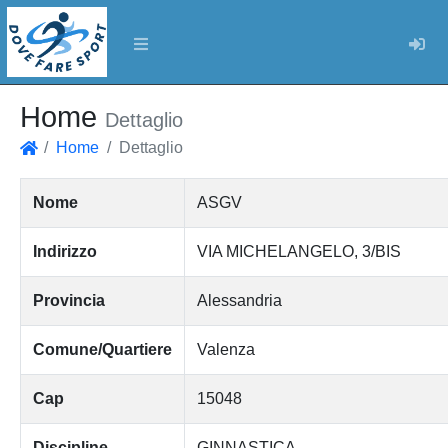
Log
Home
Dettaglio
Home
Dettaglio
Home
Nome
ASGV
Indirizzo
VIA MICHELANGELO, 3/BIS
Provincia
Alessandria
Comune/Quartiere
Valenza
Cap
15048
Discipline
GINNASTICA