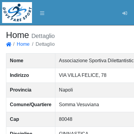
Log
Home
Dettaglio
Home
Dettaglio
Home
Nome
Associazione Sportiva Dilettantist
Indirizzo
VIA VILLA FELICE, 78
Provincia
Napoli
Comune/Quartiere
Somma Vesuviana
Cap
80048
Discipline
GINNASTICA