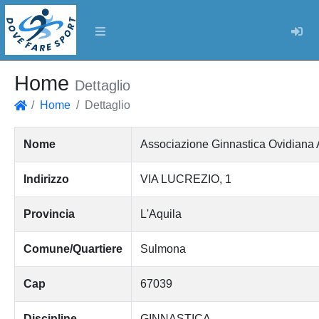
Log
Home
Dettaglio
Home
Dettaglio
Home
Nome
Associazione Ginnastica Ovidiana A
Indirizzo
VIA LUCREZIO, 1
Provincia
L'Aquila
Comune/Quartiere
Sulmona
Cap
67039
Discipline
GINNASTICA