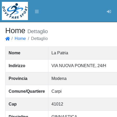
Log
Home
Dettaglio
Home
Dettaglio
Home
Nome
La Patria
Indirizzo
VIA NUOVA PONENTE, 24/H
Provincia
Modena
Comune/Quartiere
Carpi
Cap
41012
Discipline
GINNASTICA