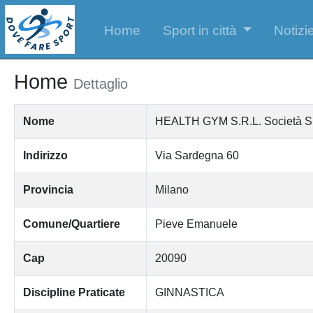
Home
Sport in città
Notizie
Home
Dettaglio
Nome
HEALTH GYM S.R.L. Società Sport
Indirizzo
Via Sardegna 60
Provincia
Milano
Comune/Quartiere
Pieve Emanuele
Cap
20090
Discipline Praticate
GINNASTICA