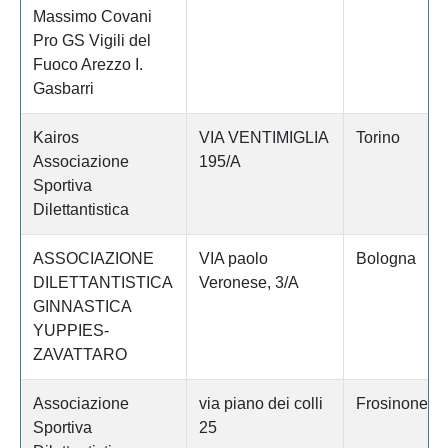
Massimo Covani
Pro GS Vigili del
Fuoco Arezzo I.
Gasbarri
Kairos
VIA VENTIMIGLIA
Torino
Associazione
195/A
Sportiva
Dilettantistica
ASSOCIAZIONE
VIA paolo
Bologna
DILETTANTISTICA
Veronese, 3/A
GINNASTICA
YUPPIES-
ZAVATTARO
Associazione
via piano dei colli
Frosinone
Sportiva
25