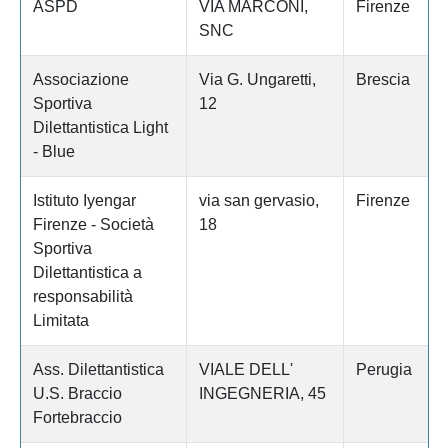
ASPD
VIA MARCONI,
Firenze
SNC
Associazione
Via G. Ungaretti,
Brescia
Sportiva
12
Dilettantistica Light
- Blue
Istituto Iyengar
via san gervasio,
Firenze
Firenze - Società
18
Sportiva
Dilettantistica a
responsabilità
Limitata
Ass. Dilettantistica
VIALE DELL'
Perugia
U.S. Braccio
INGEGNERIA, 45
Fortebraccio