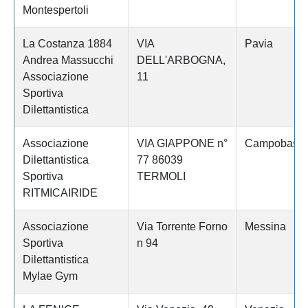
Montespertoli
La Costanza 1884
VIA
Pavia
Andrea Massucchi
DELL'ARBOGNA,
Associazione
11
Sportiva
Dilettantistica
Associazione
VIA GIAPPONE n°
Campobass
Dilettantistica
77 86039
Sportiva
TERMOLI
RITMICAIRIDE
Associazione
Via Torrente Forno
Messina
Sportiva
n 94
Dilettantistica
Mylae Gym