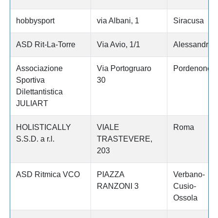
hobbysport
via Albani, 1
Siracusa
ASD Rit-La-Torre
Via Avio, 1/1
Alessandria
Associazione
Via Portogruaro
Pordenone
Sportiva
30
Dilettantistica
JULIART
HOLISTICALLY
VIALE
Roma
S.S.D. a r.l.
TRASTEVERE,
203
ASD Ritmica VCO
PIAZZA
Verbano-
RANZONI 3
Cusio-
Ossola