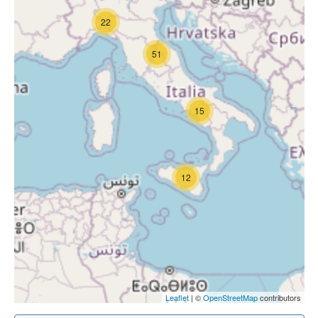
22
51
15
12
Leaflet
| ©
OpenStreetMap
contributors