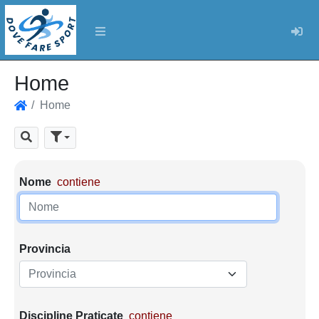
Log
Home
Home
Home
Cerca
Parametri di ricerca
Nome
contiene
Provincia
Provincia
Discipline Praticate
contiene