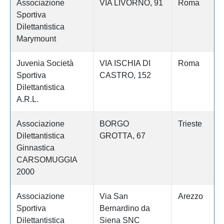
Associazione
VIA LIVORNO, 91
Roma
Sportiva
Dilettantistica
Marymount
Juvenia Società
VIA ISCHIA DI
Roma
Sportiva
CASTRO, 152
Dilettantistica
A.R.L.
Associazione
BORGO
Trieste
Dilettantistica
GROTTA, 67
Ginnastica
CARSOMUGGIA
2000
Associazione
Via San
Arezzo
Sportiva
Bernardino da
Dilettantistica
Siena SNC