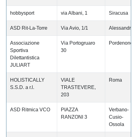
hobbysport
via Albani, 1
Siracusa
ASD Rit-La-Torre
Via Avio, 1/1
Alessandria
Associazione
Via Portogruaro
Pordenone
Sportiva
30
Dilettantistica
JULIART
HOLISTICALLY
VIALE
Roma
S.S.D. a r.l.
TRASTEVERE,
203
ASD Ritmica VCO
PIAZZA
Verbano-
RANZONI 3
Cusio-
Ossola