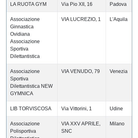
LA RUOTA GYM
Via Pio XII, 16
Padova
Associazione
VIA LUCREZIO, 1
L'Aquila
Ginnastica
Ovidiana
Associazione
Sportiva
Dilettantistica
Associazione
VIA VENUDO, 79
Venezia
Sportiva
Dilettantistica NEW
GYMNICA
LIB TORVISCOSA
Via Vittorini, 1
Udine
Associazione
VIA XXV APRILE,
Milano
Polisportiva
SNC