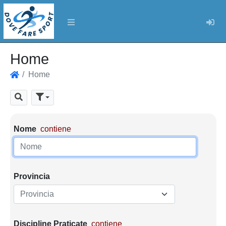
Log
Home
Home
Home
Cerca
Parametri di ricerca
Nome
contiene
Provincia
Provincia
Discipline Praticate
contiene