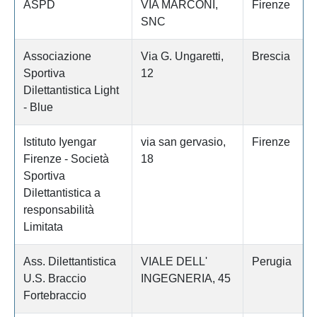
ASPD
VIA MARCONI,
Firenze
SNC
Associazione
Via G. Ungaretti,
Brescia
Sportiva
12
Dilettantistica Light
- Blue
Istituto Iyengar
via san gervasio,
Firenze
Firenze - Società
18
Sportiva
Dilettantistica a
responsabilità
Limitata
Ass. Dilettantistica
VIALE DELL'
Perugia
U.S. Braccio
INGEGNERIA, 45
Fortebraccio