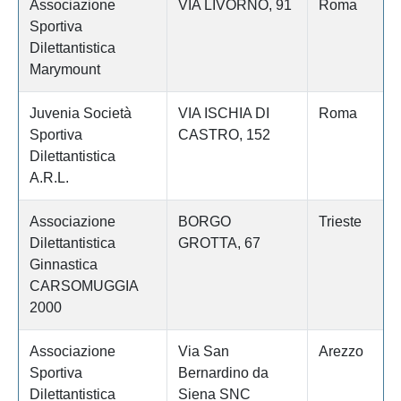
Associazione
VIA LIVORNO, 91
Roma
Sportiva
Dilettantistica
Marymount
Juvenia Società
VIA ISCHIA DI
Roma
Sportiva
CASTRO, 152
Dilettantistica
A.R.L.
Associazione
BORGO
Trieste
Dilettantistica
GROTTA, 67
Ginnastica
CARSOMUGGIA
2000
Associazione
Via San
Arezzo
Sportiva
Bernardino da
Dilettantistica
Siena SNC