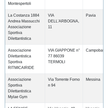
Montespertoli
La Costanza 1884
VIA
Pavia
Andrea Massucchi
DELL'ARBOGNA,
Associazione
11
Sportiva
Dilettantistica
Associazione
VIA GIAPPONE n°
Campobass
Dilettantistica
77 86039
Sportiva
TERMOLI
RITMICAIRIDE
Associazione
Via Torrente Forno
Messina
Sportiva
n 94
Dilettantistica
Mylae Gym