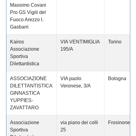
Massimo Covani
Pro GS Vigili del
Fuoco Arezzo I.
Gasbarri
Kairos
VIA VENTIMIGLIA
Torino
Associazione
195/A
Sportiva
Dilettantistica
ASSOCIAZIONE
VIA paolo
Bologna
DILETTANTISTICA
Veronese, 3/A
GINNASTICA
YUPPIES-
ZAVATTARO
Associazione
via piano dei colli
Frosinone
Sportiva
25