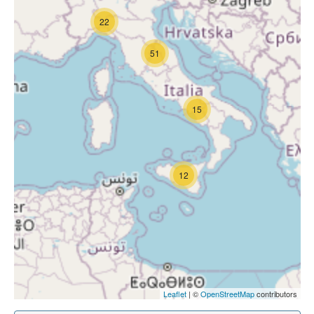
22
51
15
12
Leaflet
| ©
OpenStreetMap
contributors