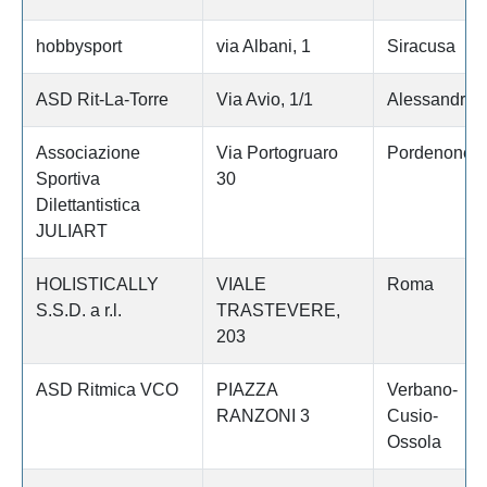
hobbysport
via Albani, 1
Siracusa
ASD Rit-La-Torre
Via Avio, 1/1
Alessandria
Associazione
Via Portogruaro
Pordenone
Sportiva
30
Dilettantistica
JULIART
HOLISTICALLY
VIALE
Roma
S.S.D. a r.l.
TRASTEVERE,
203
ASD Ritmica VCO
PIAZZA
Verbano-
RANZONI 3
Cusio-
Ossola