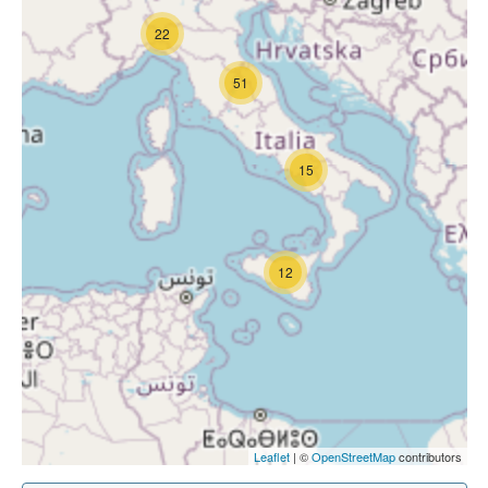
22
51
15
12
Leaflet
| ©
OpenStreetMap
contributors