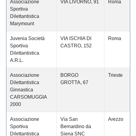
Associazione
VIA LIVORNO, 91
Roma
Sportiva
Dilettantistica
Marymount
Juvenia Società
VIA ISCHIA DI
Roma
Sportiva
CASTRO, 152
Dilettantistica
A.R.L.
Associazione
BORGO
Trieste
Dilettantistica
GROTTA, 67
Ginnastica
CARSOMUGGIA
2000
Associazione
Via San
Arezzo
Sportiva
Bernardino da
Dilettantistica
Siena SNC