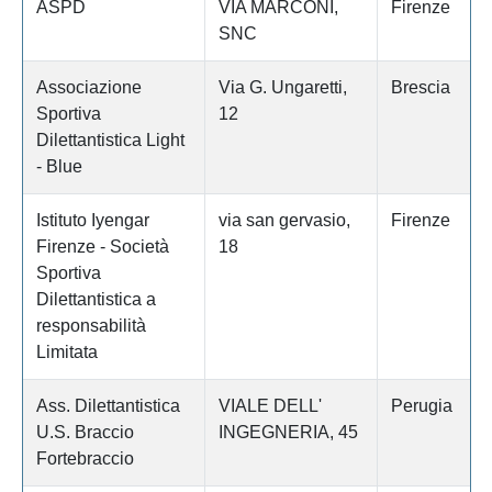
ASPD
VIA MARCONI,
Firenze
SNC
Associazione
Via G. Ungaretti,
Brescia
Sportiva
12
Dilettantistica Light
- Blue
Istituto Iyengar
via san gervasio,
Firenze
Firenze - Società
18
Sportiva
Dilettantistica a
responsabilità
Limitata
Ass. Dilettantistica
VIALE DELL'
Perugia
U.S. Braccio
INGEGNERIA, 45
Fortebraccio