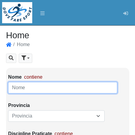
Log
Home
Home
Home
Cerca
Parametri di ricerca
Nome
contiene
Provincia
Provincia
Discipline Praticate
contiene