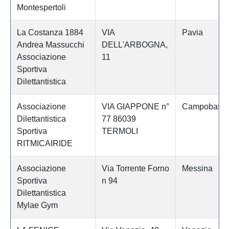
Montespertoli
La Costanza 1884
VIA
Pavia
Andrea Massucchi
DELL'ARBOGNA,
Associazione
11
Sportiva
Dilettantistica
Associazione
VIA GIAPPONE n°
Campobass
Dilettantistica
77 86039
Sportiva
TERMOLI
RITMICAIRIDE
Associazione
Via Torrente Forno
Messina
Sportiva
n 94
Dilettantistica
Mylae Gym