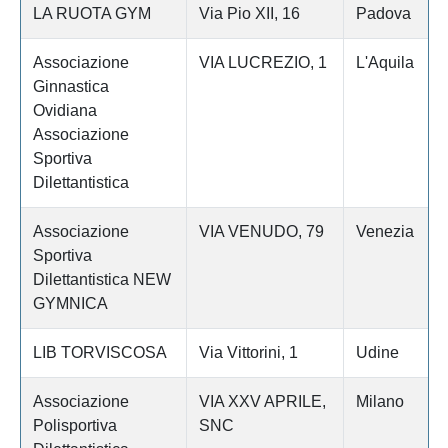
LA RUOTA GYM
Via Pio XII, 16
Padova
Associazione
VIA LUCREZIO, 1
L'Aquila
Ginnastica
Ovidiana
Associazione
Sportiva
Dilettantistica
Associazione
VIA VENUDO, 79
Venezia
Sportiva
Dilettantistica NEW
GYMNICA
LIB TORVISCOSA
Via Vittorini, 1
Udine
Associazione
VIA XXV APRILE,
Milano
Polisportiva
SNC