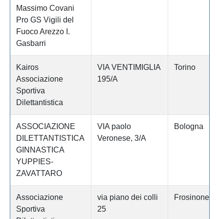
Massimo Covani
Pro GS Vigili del
Fuoco Arezzo I.
Gasbarri
Kairos
VIA VENTIMIGLIA
Torino
Associazione
195/A
Sportiva
Dilettantistica
ASSOCIAZIONE
VIA paolo
Bologna
DILETTANTISTICA
Veronese, 3/A
GINNASTICA
YUPPIES-
ZAVATTARO
Associazione
via piano dei colli
Frosinone
Sportiva
25