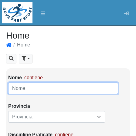
Log
Home
Home
Home
Cerca
Parametri di ricerca
Nome
contiene
Provincia
Provincia
Discipline Praticate
contiene