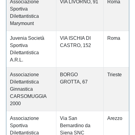
Associazione
VIA LIVORNO, 91
Roma
Sportiva
Dilettantistica
Marymount
Juvenia Società
VIA ISCHIA DI
Roma
Sportiva
CASTRO, 152
Dilettantistica
A.R.L.
Associazione
BORGO
Trieste
Dilettantistica
GROTTA, 67
Ginnastica
CARSOMUGGIA
2000
Associazione
Via San
Arezzo
Sportiva
Bernardino da
Dilettantistica
Siena SNC