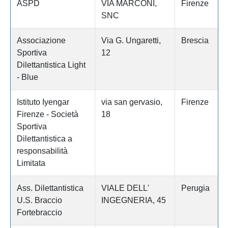
ASPD
VIA MARCONI,
Firenze
SNC
Associazione
Via G. Ungaretti,
Brescia
Sportiva
12
Dilettantistica Light
- Blue
Istituto Iyengar
via san gervasio,
Firenze
Firenze - Società
18
Sportiva
Dilettantistica a
responsabilità
Limitata
Ass. Dilettantistica
VIALE DELL'
Perugia
U.S. Braccio
INGEGNERIA, 45
Fortebraccio