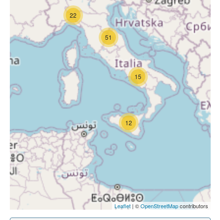
22
51
15
12
Leaflet
| ©
OpenStreetMap
contributors