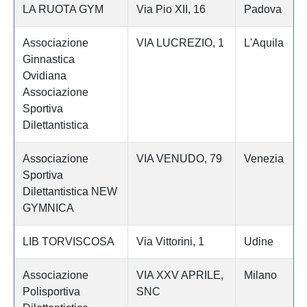
LA RUOTA GYM
Via Pio XII, 16
Padova
Associazione
VIA LUCREZIO, 1
L'Aquila
Ginnastica
Ovidiana
Associazione
Sportiva
Dilettantistica
Associazione
VIA VENUDO, 79
Venezia
Sportiva
Dilettantistica NEW
GYMNICA
LIB TORVISCOSA
Via Vittorini, 1
Udine
Associazione
VIA XXV APRILE,
Milano
Polisportiva
SNC