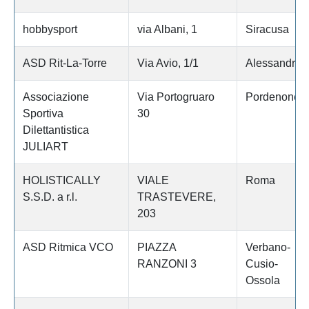
hobbysport
via Albani, 1
Siracusa
ASD Rit-La-Torre
Via Avio, 1/1
Alessandria
Associazione
Via Portogruaro
Pordenone
Sportiva
30
Dilettantistica
JULIART
HOLISTICALLY
VIALE
Roma
S.S.D. a r.l.
TRASTEVERE,
203
ASD Ritmica VCO
PIAZZA
Verbano-
RANZONI 3
Cusio-
Ossola