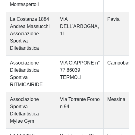
Montespertoli
La Costanza 1884
VIA
Pavia
Andrea Massucchi
DELL'ARBOGNA,
Associazione
11
Sportiva
Dilettantistica
Associazione
VIA GIAPPONE n°
Campobass
Dilettantistica
77 86039
Sportiva
TERMOLI
RITMICAIRIDE
Associazione
Via Torrente Forno
Messina
Sportiva
n 94
Dilettantistica
Mylae Gym