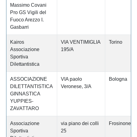
Massimo Covani
Pro GS Vigili del
Fuoco Arezzo I.
Gasbarri
Kairos
VIA VENTIMIGLIA
Torino
Associazione
195/A
Sportiva
Dilettantistica
ASSOCIAZIONE
VIA paolo
Bologna
DILETTANTISTICA
Veronese, 3/A
GINNASTICA
YUPPIES-
ZAVATTARO
Associazione
via piano dei colli
Frosinone
Sportiva
25