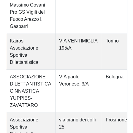
Massimo Covani
Pro GS Vigili del
Fuoco Arezzo I.
Gasbarri
Kairos
VIA VENTIMIGLIA
Torino
Associazione
195/A
Sportiva
Dilettantistica
ASSOCIAZIONE
VIA paolo
Bologna
DILETTANTISTICA
Veronese, 3/A
GINNASTICA
YUPPIES-
ZAVATTARO
Associazione
via piano dei colli
Frosinone
Sportiva
25