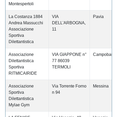
Montespertoli
La Costanza 1884
VIA
Pavia
Andrea Massucchi
DELL'ARBOGNA,
Associazione
11
Sportiva
Dilettantistica
Associazione
VIA GIAPPONE n°
Campobass
Dilettantistica
77 86039
Sportiva
TERMOLI
RITMICAIRIDE
Associazione
Via Torrente Forno
Messina
Sportiva
n 94
Dilettantistica
Mylae Gym