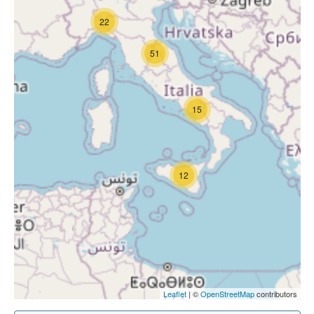
22
51
15
12
Leaflet
| ©
OpenStreetMap
contributors