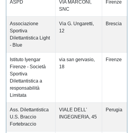
ASPD
VIA MARCONI,
Firenze
SNC
Associazione
Via G. Ungaretti,
Brescia
Sportiva
12
Dilettantistica Light
- Blue
Istituto Iyengar
via san gervasio,
Firenze
Firenze - Società
18
Sportiva
Dilettantistica a
responsabilità
Limitata
Ass. Dilettantistica
VIALE DELL'
Perugia
U.S. Braccio
INGEGNERIA, 45
Fortebraccio