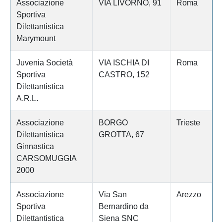
Associazione
VIA LIVORNO, 91
Roma
Sportiva
Dilettantistica
Marymount
Juvenia Società
VIA ISCHIA DI
Roma
Sportiva
CASTRO, 152
Dilettantistica
A.R.L.
Associazione
BORGO
Trieste
Dilettantistica
GROTTA, 67
Ginnastica
CARSOMUGGIA
2000
Associazione
Via San
Arezzo
Sportiva
Bernardino da
Dilettantistica
Siena SNC