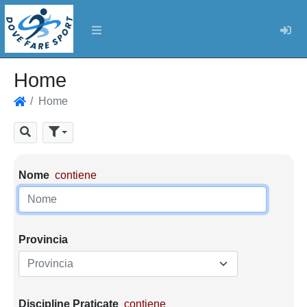
Log
Home
Home
Home
Cerca
Parametri di ricerca
Nome
contiene
Provincia
Provincia
Discipline Praticate
contiene