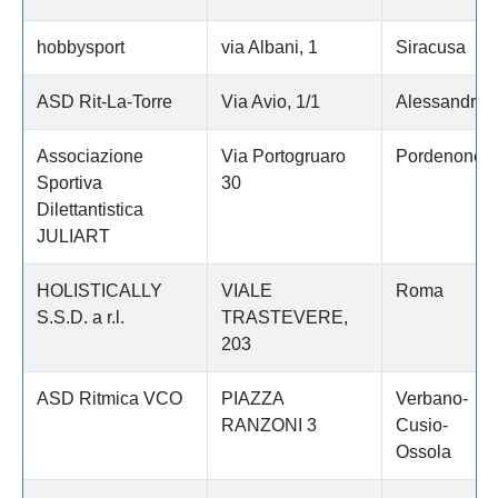
hobbysport
via Albani, 1
Siracusa
ASD Rit-La-Torre
Via Avio, 1/1
Alessandria
Associazione
Via Portogruaro
Pordenone
Sportiva
30
Dilettantistica
JULIART
HOLISTICALLY
VIALE
Roma
S.S.D. a r.l.
TRASTEVERE,
203
ASD Ritmica VCO
PIAZZA
Verbano-
RANZONI 3
Cusio-
Ossola