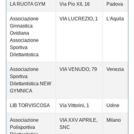
LA RUOTA GYM
Via Pio XII, 16
Padova
Associazione
VIA LUCREZIO, 1
L'Aquila
Ginnastica
Ovidiana
Associazione
Sportiva
Dilettantistica
Associazione
VIA VENUDO, 79
Venezia
Sportiva
Dilettantistica NEW
GYMNICA
LIB TORVISCOSA
Via Vittorini, 1
Udine
Associazione
VIA XXV APRILE,
Milano
Polisportiva
SNC