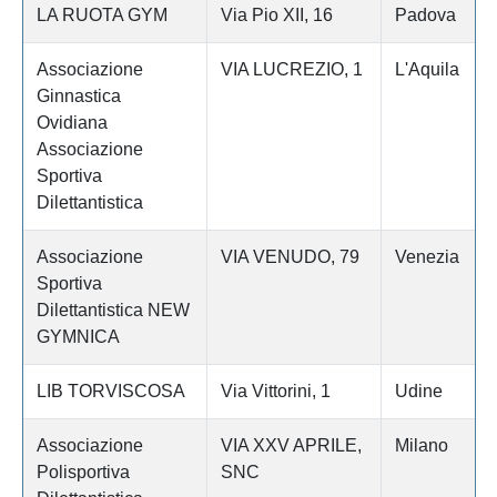
LA RUOTA GYM
Via Pio XII, 16
Padova
Associazione
VIA LUCREZIO, 1
L'Aquila
Ginnastica
Ovidiana
Associazione
Sportiva
Dilettantistica
Associazione
VIA VENUDO, 79
Venezia
Sportiva
Dilettantistica NEW
GYMNICA
LIB TORVISCOSA
Via Vittorini, 1
Udine
Associazione
VIA XXV APRILE,
Milano
Polisportiva
SNC