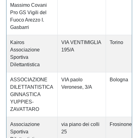
Massimo Covani
Pro GS Vigili del
Fuoco Arezzo I.
Gasbarri
Kairos
VIA VENTIMIGLIA
Torino
Associazione
195/A
Sportiva
Dilettantistica
ASSOCIAZIONE
VIA paolo
Bologna
DILETTANTISTICA
Veronese, 3/A
GINNASTICA
YUPPIES-
ZAVATTARO
Associazione
via piano dei colli
Frosinone
Sportiva
25