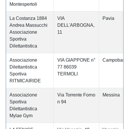
Montespertoli
La Costanza 1884
VIA
Pavia
Andrea Massucchi
DELL'ARBOGNA,
Associazione
11
Sportiva
Dilettantistica
Associazione
VIA GIAPPONE n°
Campobass
Dilettantistica
77 86039
Sportiva
TERMOLI
RITMICAIRIDE
Associazione
Via Torrente Forno
Messina
Sportiva
n 94
Dilettantistica
Mylae Gym