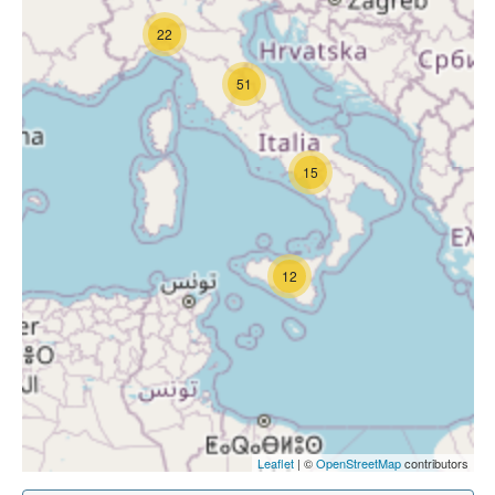
22
51
15
12
Leaflet
| ©
OpenStreetMap
contributors