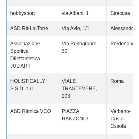
hobbysport
via Albani, 1
Siracusa
ASD Rit-La-Torre
Via Avio, 1/1
Alessandria
Associazione
Via Portogruaro
Pordenone
Sportiva
30
Dilettantistica
JULIART
HOLISTICALLY
VIALE
Roma
S.S.D. a r.l.
TRASTEVERE,
203
ASD Ritmica VCO
PIAZZA
Verbano-
RANZONI 3
Cusio-
Ossola