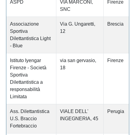
ASPD
VIA MARCONI,
Firenze
SNC
Associazione
Via G. Ungaretti,
Brescia
Sportiva
12
Dilettantistica Light
- Blue
Istituto Iyengar
via san gervasio,
Firenze
Firenze - Società
18
Sportiva
Dilettantistica a
responsabilità
Limitata
Ass. Dilettantistica
VIALE DELL'
Perugia
U.S. Braccio
INGEGNERIA, 45
Fortebraccio