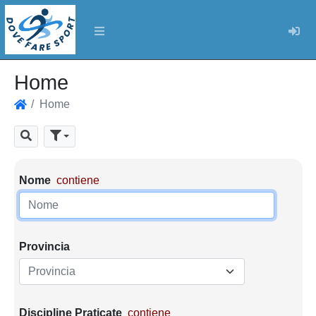
Log
Home
Home
Home
Cerca
Parametri di ricerca
Nome
contiene
Provincia
Provincia
Discipline Praticate
contiene