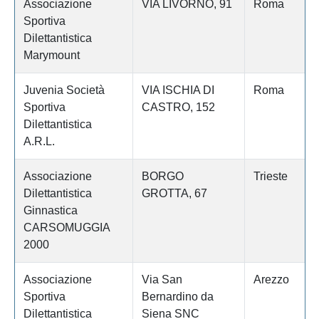
Associazione
VIA LIVORNO, 91
Roma
Sportiva
Dilettantistica
Marymount
Juvenia Società
VIA ISCHIA DI
Roma
Sportiva
CASTRO, 152
Dilettantistica
A.R.L.
Associazione
BORGO
Trieste
Dilettantistica
GROTTA, 67
Ginnastica
CARSOMUGGIA
2000
Associazione
Via San
Arezzo
Sportiva
Bernardino da
Dilettantistica
Siena SNC