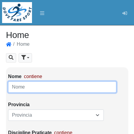
Log
Home
Home
Home
Cerca
Parametri di ricerca
Nome
contiene
Provincia
Provincia
Discipline Praticate
contiene