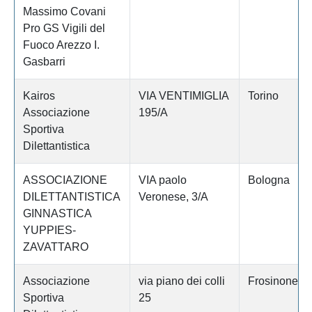
Massimo Covani
Pro GS Vigili del
Fuoco Arezzo I.
Gasbarri
Kairos
VIA VENTIMIGLIA
Torino
Associazione
195/A
Sportiva
Dilettantistica
ASSOCIAZIONE
VIA paolo
Bologna
DILETTANTISTICA
Veronese, 3/A
GINNASTICA
YUPPIES-
ZAVATTARO
Associazione
via piano dei colli
Frosinone
Sportiva
25