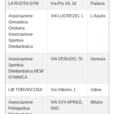
LA RUOTA GYM
Via Pio XII, 16
Padova
Associazione
VIA LUCREZIO, 1
L'Aquila
Ginnastica
Ovidiana
Associazione
Sportiva
Dilettantistica
Associazione
VIA VENUDO, 79
Venezia
Sportiva
Dilettantistica NEW
GYMNICA
LIB TORVISCOSA
Via Vittorini, 1
Udine
Associazione
VIA XXV APRILE,
Milano
Polisportiva
SNC