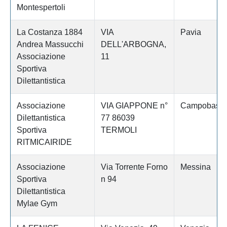
Montespertoli
La Costanza 1884
VIA
Pavia
Andrea Massucchi
DELL'ARBOGNA,
Associazione
11
Sportiva
Dilettantistica
Associazione
VIA GIAPPONE n°
Campobass
Dilettantistica
77 86039
Sportiva
TERMOLI
RITMICAIRIDE
Associazione
Via Torrente Forno
Messina
Sportiva
n 94
Dilettantistica
Mylae Gym