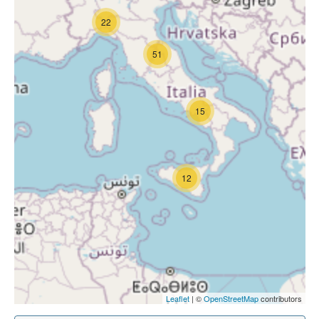
22
51
15
12
Leaflet
| ©
OpenStreetMap
contributors