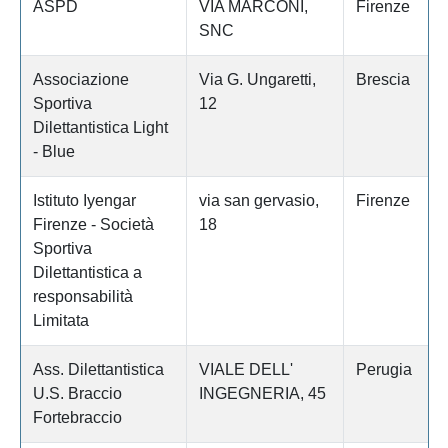
ASPD
VIA MARCONI,
Firenze
SNC
Associazione
Via G. Ungaretti,
Brescia
Sportiva
12
Dilettantistica Light
- Blue
Istituto Iyengar
via san gervasio,
Firenze
Firenze - Società
18
Sportiva
Dilettantistica a
responsabilità
Limitata
Ass. Dilettantistica
VIALE DELL'
Perugia
U.S. Braccio
INGEGNERIA, 45
Fortebraccio