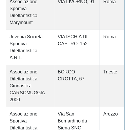
Associazione
VIA LIVORNO, 91
Roma
Sportiva
Dilettantistica
Marymount
Juvenia Società
VIA ISCHIA DI
Roma
Sportiva
CASTRO, 152
Dilettantistica
A.R.L.
Associazione
BORGO
Trieste
Dilettantistica
GROTTA, 67
Ginnastica
CARSOMUGGIA
2000
Associazione
Via San
Arezzo
Sportiva
Bernardino da
Dilettantistica
Siena SNC