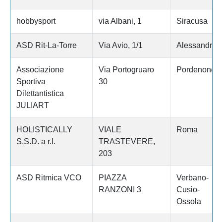
hobbysport
via Albani, 1
Siracusa
ASD Rit-La-Torre
Via Avio, 1/1
Alessandria
Associazione
Via Portogruaro
Pordenone
Sportiva
30
Dilettantistica
JULIART
HOLISTICALLY
VIALE
Roma
S.S.D. a r.l.
TRASTEVERE,
203
ASD Ritmica VCO
PIAZZA
Verbano-
RANZONI 3
Cusio-
Ossola