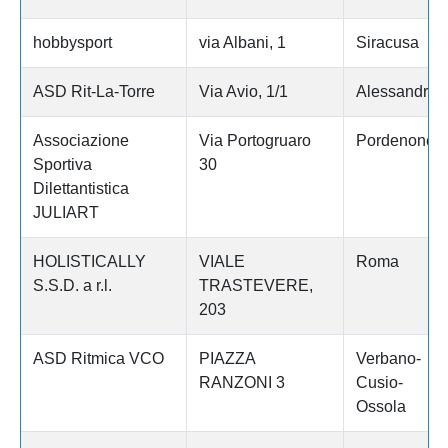
hobbysport
via Albani, 1
Siracusa
ASD Rit-La-Torre
Via Avio, 1/1
Alessandria
Associazione
Via Portogruaro
Pordenone
Sportiva
30
Dilettantistica
JULIART
HOLISTICALLY
VIALE
Roma
S.S.D. a r.l.
TRASTEVERE,
203
ASD Ritmica VCO
PIAZZA
Verbano-
RANZONI 3
Cusio-
Ossola