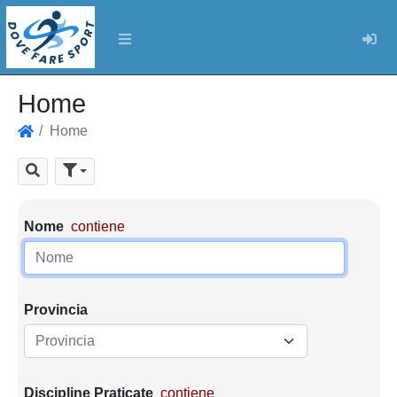
Log
Home
Home
Home
Cerca
Parametri di ricerca
Nome
contiene
Provincia
Provincia
Discipline Praticate
contiene