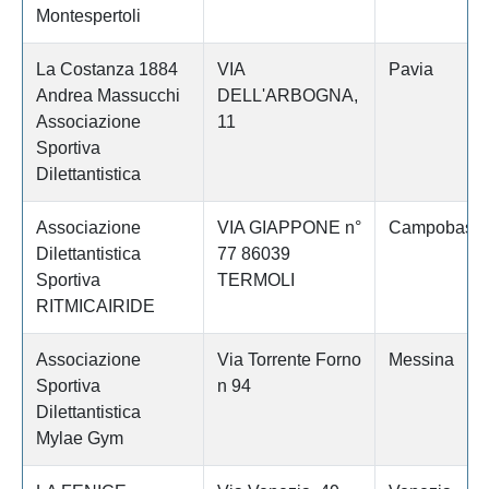
Montespertoli
La Costanza 1884
VIA
Pavia
Andrea Massucchi
DELL'ARBOGNA,
Associazione
11
Sportiva
Dilettantistica
Associazione
VIA GIAPPONE n°
Campobass
Dilettantistica
77 86039
Sportiva
TERMOLI
RITMICAIRIDE
Associazione
Via Torrente Forno
Messina
Sportiva
n 94
Dilettantistica
Mylae Gym