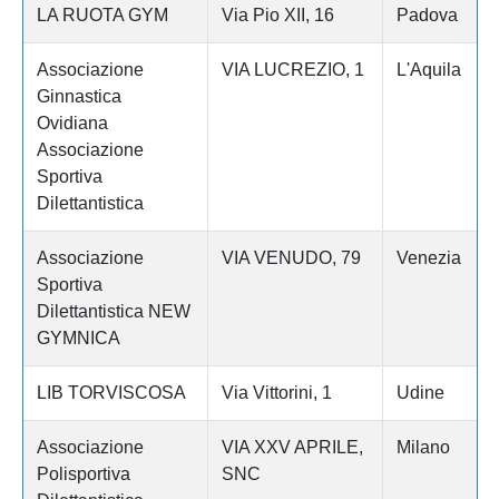
LA RUOTA GYM
Via Pio XII, 16
Padova
Associazione
VIA LUCREZIO, 1
L'Aquila
Ginnastica
Ovidiana
Associazione
Sportiva
Dilettantistica
Associazione
VIA VENUDO, 79
Venezia
Sportiva
Dilettantistica NEW
GYMNICA
LIB TORVISCOSA
Via Vittorini, 1
Udine
Associazione
VIA XXV APRILE,
Milano
Polisportiva
SNC