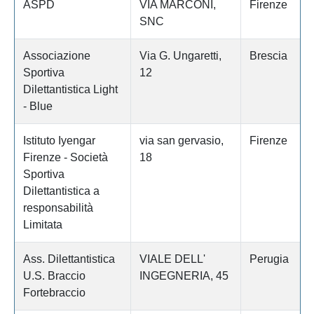
ASPD
VIA MARCONI,
Firenze
SNC
Associazione
Via G. Ungaretti,
Brescia
Sportiva
12
Dilettantistica Light
- Blue
Istituto Iyengar
via san gervasio,
Firenze
Firenze - Società
18
Sportiva
Dilettantistica a
responsabilità
Limitata
Ass. Dilettantistica
VIALE DELL'
Perugia
U.S. Braccio
INGEGNERIA, 45
Fortebraccio