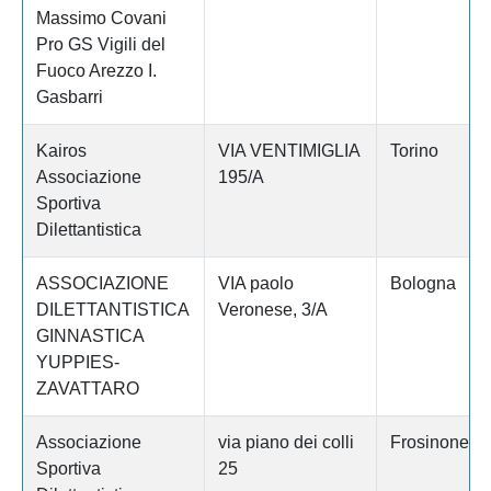
Massimo Covani
Pro GS Vigili del
Fuoco Arezzo I.
Gasbarri
Kairos
VIA VENTIMIGLIA
Torino
Associazione
195/A
Sportiva
Dilettantistica
ASSOCIAZIONE
VIA paolo
Bologna
DILETTANTISTICA
Veronese, 3/A
GINNASTICA
YUPPIES-
ZAVATTARO
Associazione
via piano dei colli
Frosinone
Sportiva
25