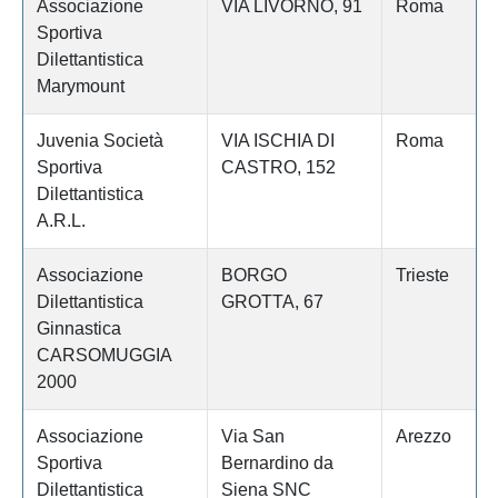
Associazione
VIA LIVORNO, 91
Roma
Sportiva
Dilettantistica
Marymount
Juvenia Società
VIA ISCHIA DI
Roma
Sportiva
CASTRO, 152
Dilettantistica
A.R.L.
Associazione
BORGO
Trieste
Dilettantistica
GROTTA, 67
Ginnastica
CARSOMUGGIA
2000
Associazione
Via San
Arezzo
Sportiva
Bernardino da
Dilettantistica
Siena SNC