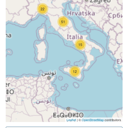
22
51
15
12
Leaflet
| ©
OpenStreetMap
contributors