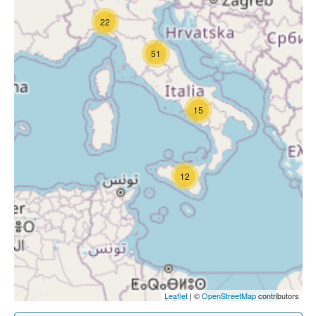
22
51
15
12
Leaflet
| ©
OpenStreetMap
contributors