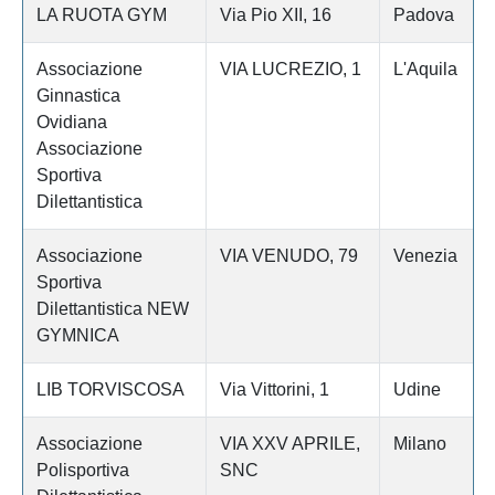
LA RUOTA GYM
Via Pio XII, 16
Padova
Associazione
VIA LUCREZIO, 1
L'Aquila
Ginnastica
Ovidiana
Associazione
Sportiva
Dilettantistica
Associazione
VIA VENUDO, 79
Venezia
Sportiva
Dilettantistica NEW
GYMNICA
LIB TORVISCOSA
Via Vittorini, 1
Udine
Associazione
VIA XXV APRILE,
Milano
Polisportiva
SNC