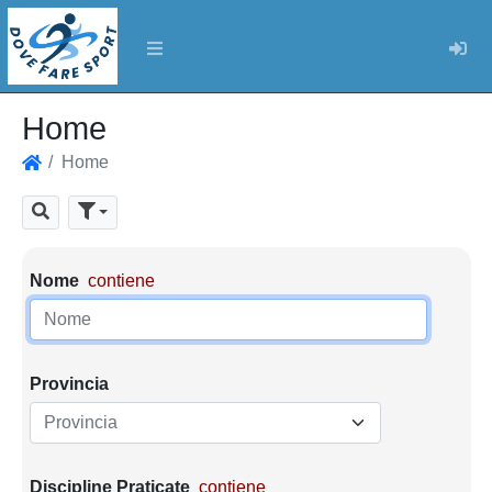
Log
Home
Home
Home
Cerca
Parametri di ricerca
Nome
contiene
Provincia
Provincia
Discipline Praticate
contiene