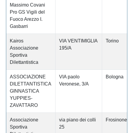
Massimo Covani
Pro GS Vigili del
Fuoco Arezzo I.
Gasbarri
Kairos
VIA VENTIMIGLIA
Torino
Associazione
195/A
Sportiva
Dilettantistica
ASSOCIAZIONE
VIA paolo
Bologna
DILETTANTISTICA
Veronese, 3/A
GINNASTICA
YUPPIES-
ZAVATTARO
Associazione
via piano dei colli
Frosinone
Sportiva
25