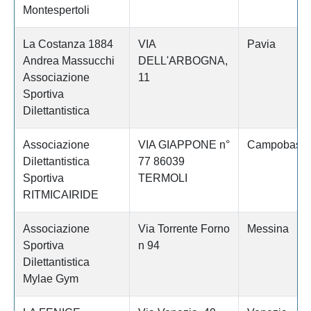
Montespertoli
La Costanza 1884
VIA
Pavia
Andrea Massucchi
DELL'ARBOGNA,
Associazione
11
Sportiva
Dilettantistica
Associazione
VIA GIAPPONE n°
Campobass
Dilettantistica
77 86039
Sportiva
TERMOLI
RITMICAIRIDE
Associazione
Via Torrente Forno
Messina
Sportiva
n 94
Dilettantistica
Mylae Gym