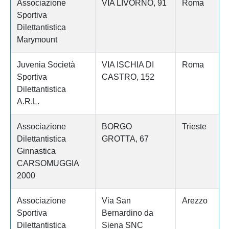
Associazione
VIA LIVORNO, 91
Roma
Sportiva
Dilettantistica
Marymount
Juvenia Società
VIA ISCHIA DI
Roma
Sportiva
CASTRO, 152
Dilettantistica
A.R.L.
Associazione
BORGO
Trieste
Dilettantistica
GROTTA, 67
Ginnastica
CARSOMUGGIA
2000
Associazione
Via San
Arezzo
Sportiva
Bernardino da
Dilettantistica
Siena SNC