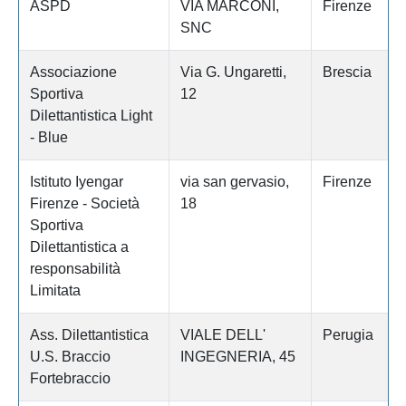
ASPD
VIA MARCONI,
Firenze
SNC
Associazione
Via G. Ungaretti,
Brescia
Sportiva
12
Dilettantistica Light
- Blue
Istituto Iyengar
via san gervasio,
Firenze
Firenze - Società
18
Sportiva
Dilettantistica a
responsabilità
Limitata
Ass. Dilettantistica
VIALE DELL'
Perugia
U.S. Braccio
INGEGNERIA, 45
Fortebraccio