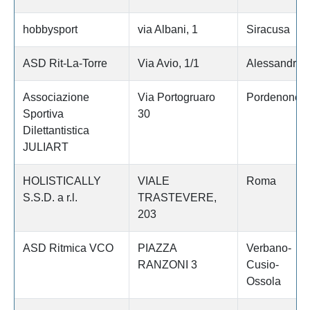
hobbysport
via Albani, 1
Siracusa
ASD Rit-La-Torre
Via Avio, 1/1
Alessandria
Associazione
Via Portogruaro
Pordenone
Sportiva
30
Dilettantistica
JULIART
HOLISTICALLY
VIALE
Roma
S.S.D. a r.l.
TRASTEVERE,
203
ASD Ritmica VCO
PIAZZA
Verbano-
RANZONI 3
Cusio-
Ossola