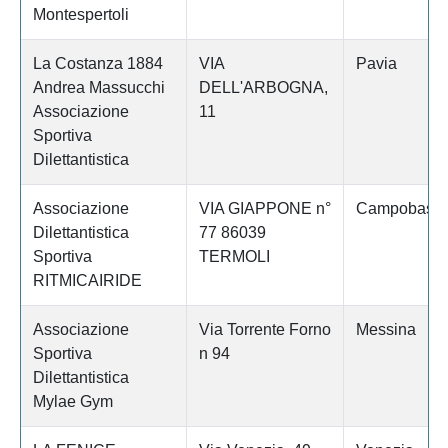
Montespertoli
La Costanza 1884
VIA
Pavia
Andrea Massucchi
DELL'ARBOGNA,
Associazione
11
Sportiva
Dilettantistica
Associazione
VIA GIAPPONE n°
Campobass
Dilettantistica
77 86039
Sportiva
TERMOLI
RITMICAIRIDE
Associazione
Via Torrente Forno
Messina
Sportiva
n 94
Dilettantistica
Mylae Gym