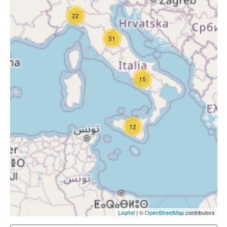
22
51
15
12
Leaflet
| ©
OpenStreetMap
contributors