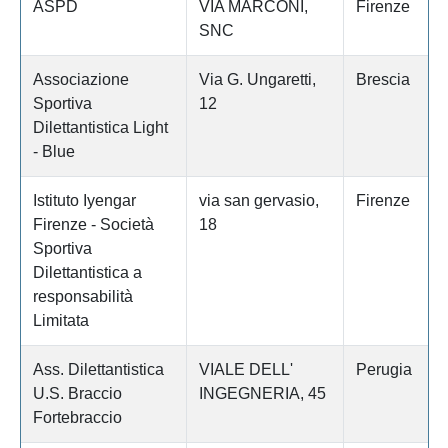
ASPD
VIA MARCONI,
Firenze
SNC
Associazione
Via G. Ungaretti,
Brescia
Sportiva
12
Dilettantistica Light
- Blue
Istituto Iyengar
via san gervasio,
Firenze
Firenze - Società
18
Sportiva
Dilettantistica a
responsabilità
Limitata
Ass. Dilettantistica
VIALE DELL'
Perugia
U.S. Braccio
INGEGNERIA, 45
Fortebraccio