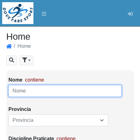
Log
Home
Home
Home
Cerca
Parametri di ricerca
Nome
contiene
Provincia
Provincia
Discipline Praticate
contiene