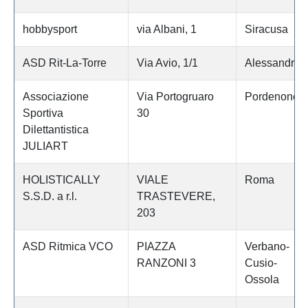
hobbysport
via Albani, 1
Siracusa
ASD Rit-La-Torre
Via Avio, 1/1
Alessandria
Associazione
Via Portogruaro
Pordenone
Sportiva
30
Dilettantistica
JULIART
HOLISTICALLY
VIALE
Roma
S.S.D. a r.l.
TRASTEVERE,
203
ASD Ritmica VCO
PIAZZA
Verbano-
RANZONI 3
Cusio-
Ossola