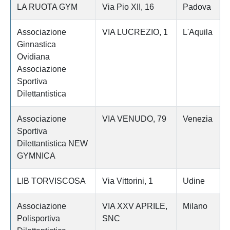
LA RUOTA GYM
Via Pio XII, 16
Padova
Associazione
VIA LUCREZIO, 1
L'Aquila
Ginnastica
Ovidiana
Associazione
Sportiva
Dilettantistica
Associazione
VIA VENUDO, 79
Venezia
Sportiva
Dilettantistica NEW
GYMNICA
LIB TORVISCOSA
Via Vittorini, 1
Udine
Associazione
VIA XXV APRILE,
Milano
Polisportiva
SNC