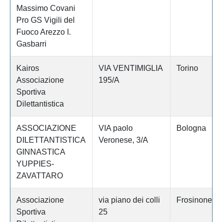
Massimo Covani
Pro GS Vigili del
Fuoco Arezzo I.
Gasbarri
Kairos
VIA VENTIMIGLIA
Torino
Associazione
195/A
Sportiva
Dilettantistica
ASSOCIAZIONE
VIA paolo
Bologna
DILETTANTISTICA
Veronese, 3/A
GINNASTICA
YUPPIES-
ZAVATTARO
Associazione
via piano dei colli
Frosinone
Sportiva
25