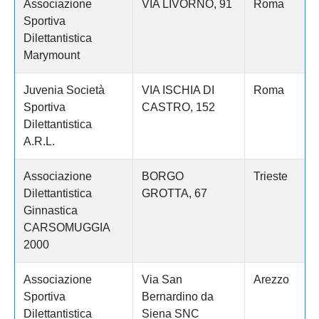
Associazione
VIA LIVORNO, 91
Roma
Sportiva
Dilettantistica
Marymount
Juvenia Società
VIA ISCHIA DI
Roma
Sportiva
CASTRO, 152
Dilettantistica
A.R.L.
Associazione
BORGO
Trieste
Dilettantistica
GROTTA, 67
Ginnastica
CARSOMUGGIA
2000
Associazione
Via San
Arezzo
Sportiva
Bernardino da
Dilettantistica
Siena SNC