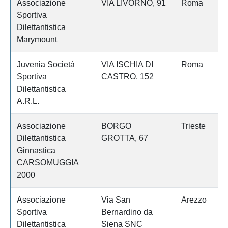
Associazione
VIA LIVORNO, 91
Roma
Sportiva
Dilettantistica
Marymount
Juvenia Società
VIA ISCHIA DI
Roma
Sportiva
CASTRO, 152
Dilettantistica
A.R.L.
Associazione
BORGO
Trieste
Dilettantistica
GROTTA, 67
Ginnastica
CARSOMUGGIA
2000
Associazione
Via San
Arezzo
Sportiva
Bernardino da
Dilettantistica
Siena SNC