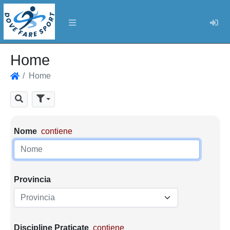
Log
Home
Home
Home
Cerca
Parametri di ricerca
Nome
contiene
Provincia
Provincia
Discipline Praticate
contiene