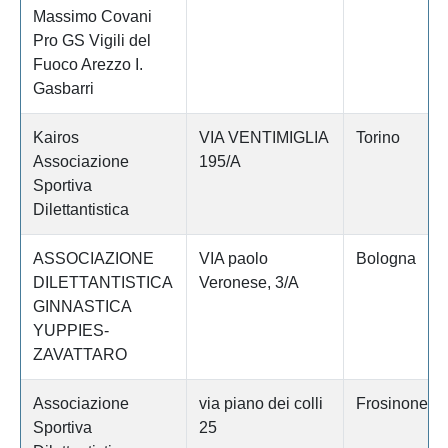
Massimo Covani
Pro GS Vigili del
Fuoco Arezzo I.
Gasbarri
Kairos
VIA VENTIMIGLIA
Torino
Associazione
195/A
Sportiva
Dilettantistica
ASSOCIAZIONE
VIA paolo
Bologna
DILETTANTISTICA
Veronese, 3/A
GINNASTICA
YUPPIES-
ZAVATTARO
Associazione
via piano dei colli
Frosinone
Sportiva
25