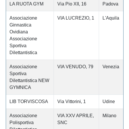
LA RUOTA GYM
Via Pio XII, 16
Padova
Associazione
VIA LUCREZIO, 1
L'Aquila
Ginnastica
Ovidiana
Associazione
Sportiva
Dilettantistica
Associazione
VIA VENUDO, 79
Venezia
Sportiva
Dilettantistica NEW
GYMNICA
LIB TORVISCOSA
Via Vittorini, 1
Udine
Associazione
VIA XXV APRILE,
Milano
Polisportiva
SNC