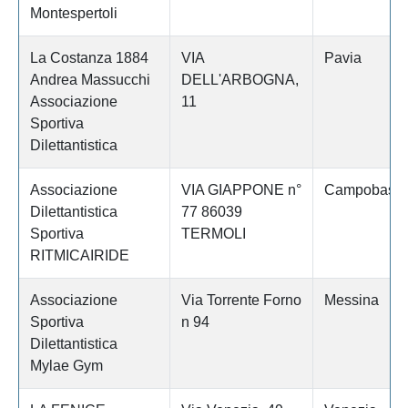
Montespertoli
La Costanza 1884
VIA
Pavia
Andrea Massucchi
DELL'ARBOGNA,
Associazione
11
Sportiva
Dilettantistica
Associazione
VIA GIAPPONE n°
Campobass
Dilettantistica
77 86039
Sportiva
TERMOLI
RITMICAIRIDE
Associazione
Via Torrente Forno
Messina
Sportiva
n 94
Dilettantistica
Mylae Gym