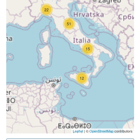
22
51
15
12
Leaflet
| ©
OpenStreetMap
contributors