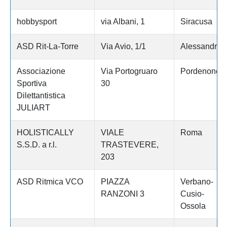
hobbysport
via Albani, 1
Siracusa
ASD Rit-La-Torre
Via Avio, 1/1
Alessandria
Associazione
Via Portogruaro
Pordenone
Sportiva
30
Dilettantistica
JULIART
HOLISTICALLY
VIALE
Roma
S.S.D. a r.l.
TRASTEVERE,
203
ASD Ritmica VCO
PIAZZA
Verbano-
RANZONI 3
Cusio-
Ossola