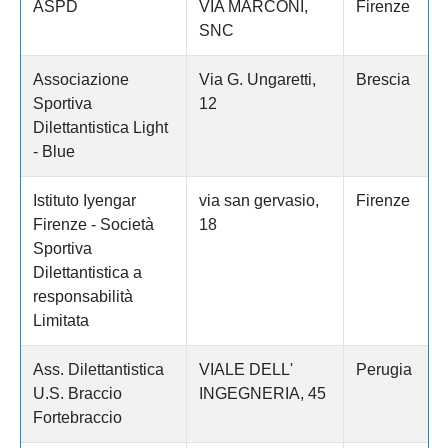
ASPD
VIA MARCONI,
Firenze
SNC
Associazione
Via G. Ungaretti,
Brescia
Sportiva
12
Dilettantistica Light
- Blue
Istituto Iyengar
via san gervasio,
Firenze
Firenze - Società
18
Sportiva
Dilettantistica a
responsabilità
Limitata
Ass. Dilettantistica
VIALE DELL'
Perugia
U.S. Braccio
INGEGNERIA, 45
Fortebraccio