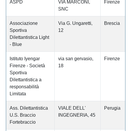
ASPD
VIA MARCONI,
Firenze
SNC
Associazione
Via G. Ungaretti,
Brescia
Sportiva
12
Dilettantistica Light
- Blue
Istituto Iyengar
via san gervasio,
Firenze
Firenze - Società
18
Sportiva
Dilettantistica a
responsabilità
Limitata
Ass. Dilettantistica
VIALE DELL'
Perugia
U.S. Braccio
INGEGNERIA, 45
Fortebraccio