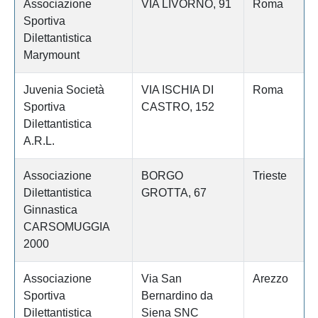
Associazione
VIA LIVORNO, 91
Roma
Sportiva
Dilettantistica
Marymount
Juvenia Società
VIA ISCHIA DI
Roma
Sportiva
CASTRO, 152
Dilettantistica
A.R.L.
Associazione
BORGO
Trieste
Dilettantistica
GROTTA, 67
Ginnastica
CARSOMUGGIA
2000
Associazione
Via San
Arezzo
Sportiva
Bernardino da
Dilettantistica
Siena SNC