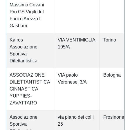
Massimo Covani
Pro GS Vigili del
Fuoco Arezzo I.
Gasbarri
Kairos
VIA VENTIMIGLIA
Torino
Associazione
195/A
Sportiva
Dilettantistica
ASSOCIAZIONE
VIA paolo
Bologna
DILETTANTISTICA
Veronese, 3/A
GINNASTICA
YUPPIES-
ZAVATTARO
Associazione
via piano dei colli
Frosinone
Sportiva
25