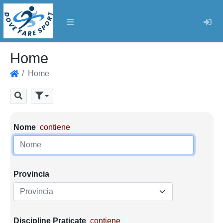
Log
Home
Home
Home
Cerca
Parametri di ricerca
Nome
contiene
Provincia
Provincia
Discipline Praticate
contiene