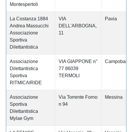
Montespertoli
La Costanza 1884
VIA
Pavia
Andrea Massucchi
DELL'ARBOGNA,
Associazione
11
Sportiva
Dilettantistica
Associazione
VIA GIAPPONE n°
Campobass
Dilettantistica
77 86039
Sportiva
TERMOLI
RITMICAIRIDE
Associazione
Via Torrente Forno
Messina
Sportiva
n 94
Dilettantistica
Mylae Gym