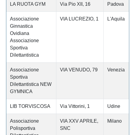
LA RUOTA GYM
Via Pio XII, 16
Padova
Associazione
VIA LUCREZIO, 1
L'Aquila
Ginnastica
Ovidiana
Associazione
Sportiva
Dilettantistica
Associazione
VIA VENUDO, 79
Venezia
Sportiva
Dilettantistica NEW
GYMNICA
LIB TORVISCOSA
Via Vittorini, 1
Udine
Associazione
VIA XXV APRILE,
Milano
Polisportiva
SNC