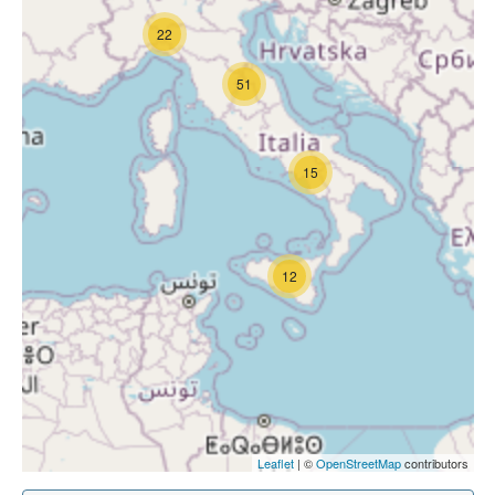
22
51
15
12
Leaflet
| ©
OpenStreetMap
contributors