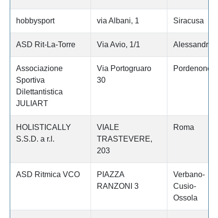
hobbysport
via Albani, 1
Siracusa
ASD Rit-La-Torre
Via Avio, 1/1
Alessandria
Associazione
Via Portogruaro
Pordenone
Sportiva
30
Dilettantistica
JULIART
HOLISTICALLY
VIALE
Roma
S.S.D. a r.l.
TRASTEVERE,
203
ASD Ritmica VCO
PIAZZA
Verbano-
RANZONI 3
Cusio-
Ossola