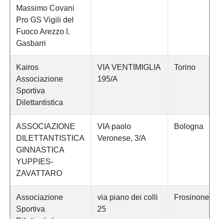
Massimo Covani
Pro GS Vigili del
Fuoco Arezzo I.
Gasbarri
Kairos
VIA VENTIMIGLIA
Torino
Associazione
195/A
Sportiva
Dilettantistica
ASSOCIAZIONE
VIA paolo
Bologna
DILETTANTISTICA
Veronese, 3/A
GINNASTICA
YUPPIES-
ZAVATTARO
Associazione
via piano dei colli
Frosinone
Sportiva
25