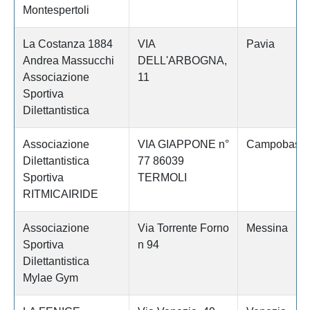
Montespertoli
La Costanza 1884
VIA
Pavia
Andrea Massucchi
DELL'ARBOGNA,
Associazione
11
Sportiva
Dilettantistica
Associazione
VIA GIAPPONE n°
Campobass
Dilettantistica
77 86039
Sportiva
TERMOLI
RITMICAIRIDE
Associazione
Via Torrente Forno
Messina
Sportiva
n 94
Dilettantistica
Mylae Gym