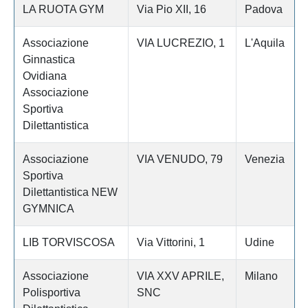
LA RUOTA GYM
Via Pio XII, 16
Padova
Associazione
VIA LUCREZIO, 1
L'Aquila
Ginnastica
Ovidiana
Associazione
Sportiva
Dilettantistica
Associazione
VIA VENUDO, 79
Venezia
Sportiva
Dilettantistica NEW
GYMNICA
LIB TORVISCOSA
Via Vittorini, 1
Udine
Associazione
VIA XXV APRILE,
Milano
Polisportiva
SNC