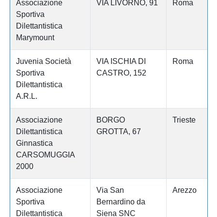
Associazione
VIA LIVORNO, 91
Roma
Sportiva
Dilettantistica
Marymount
Juvenia Società
VIA ISCHIA DI
Roma
Sportiva
CASTRO, 152
Dilettantistica
A.R.L.
Associazione
BORGO
Trieste
Dilettantistica
GROTTA, 67
Ginnastica
CARSOMUGGIA
2000
Associazione
Via San
Arezzo
Sportiva
Bernardino da
Dilettantistica
Siena SNC