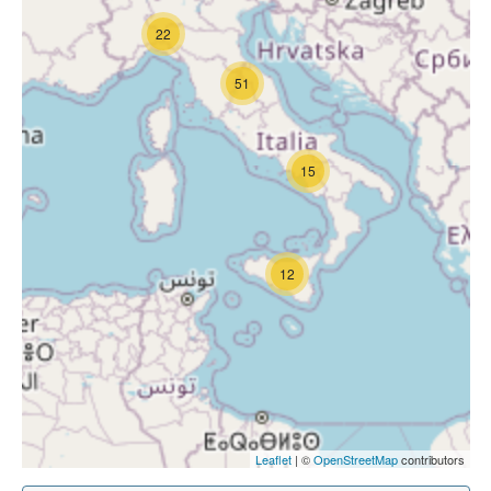
22
51
15
12
Leaflet
| ©
OpenStreetMap
contributors