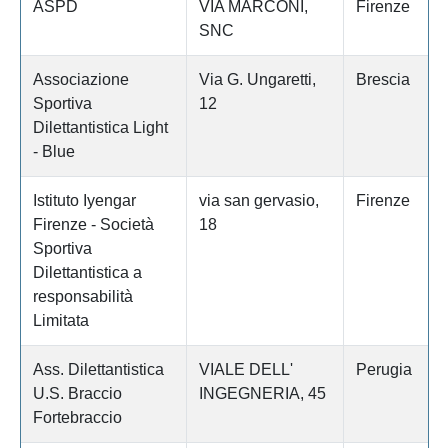
ASPD
VIA MARCONI,
Firenze
SNC
Associazione
Via G. Ungaretti,
Brescia
Sportiva
12
Dilettantistica Light
- Blue
Istituto Iyengar
via san gervasio,
Firenze
Firenze - Società
18
Sportiva
Dilettantistica a
responsabilità
Limitata
Ass. Dilettantistica
VIALE DELL'
Perugia
U.S. Braccio
INGEGNERIA, 45
Fortebraccio