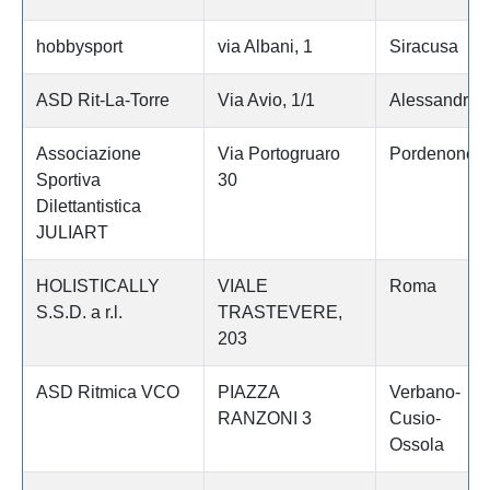
hobbysport
via Albani, 1
Siracusa
ASD Rit-La-Torre
Via Avio, 1/1
Alessandria
Associazione
Via Portogruaro
Pordenone
Sportiva
30
Dilettantistica
JULIART
HOLISTICALLY
VIALE
Roma
S.S.D. a r.l.
TRASTEVERE,
203
ASD Ritmica VCO
PIAZZA
Verbano-
RANZONI 3
Cusio-
Ossola