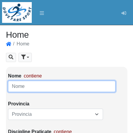
Log
Home
Home
Home
Cerca
Parametri di ricerca
Nome
contiene
Provincia
Provincia
Discipline Praticate
contiene