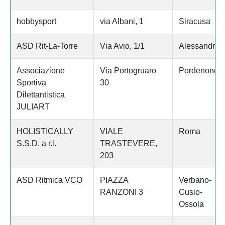
hobbysport
via Albani, 1
Siracusa
ASD Rit-La-Torre
Via Avio, 1/1
Alessandria
Associazione
Via Portogruaro
Pordenone
Sportiva
30
Dilettantistica
JULIART
HOLISTICALLY
VIALE
Roma
S.S.D. a r.l.
TRASTEVERE,
203
ASD Ritmica VCO
PIAZZA
Verbano-
RANZONI 3
Cusio-
Ossola