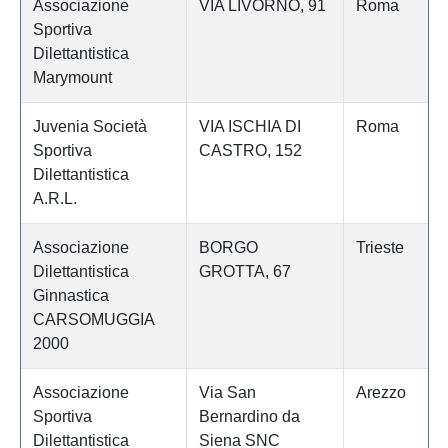
Associazione
VIA LIVORNO, 91
Roma
Sportiva
Dilettantistica
Marymount
Juvenia Società
VIA ISCHIA DI
Roma
Sportiva
CASTRO, 152
Dilettantistica
A.R.L.
Associazione
BORGO
Trieste
Dilettantistica
GROTTA, 67
Ginnastica
CARSOMUGGIA
2000
Associazione
Via San
Arezzo
Sportiva
Bernardino da
Dilettantistica
Siena SNC