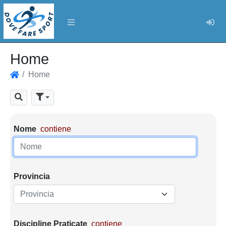
Log
Home
Home
Home
Cerca
Parametri di ricerca
Nome
contiene
Provincia
Provincia
Discipline Praticate
contiene