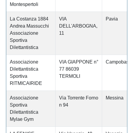
Montespertoli
La Costanza 1884
VIA
Pavia
Andrea Massucchi
DELL'ARBOGNA,
Associazione
11
Sportiva
Dilettantistica
Associazione
VIA GIAPPONE n°
Campobass
Dilettantistica
77 86039
Sportiva
TERMOLI
RITMICAIRIDE
Associazione
Via Torrente Forno
Messina
Sportiva
n 94
Dilettantistica
Mylae Gym