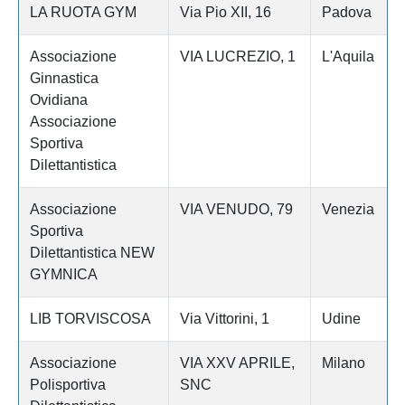
LA RUOTA GYM
Via Pio XII, 16
Padova
Associazione
VIA LUCREZIO, 1
L'Aquila
Ginnastica
Ovidiana
Associazione
Sportiva
Dilettantistica
Associazione
VIA VENUDO, 79
Venezia
Sportiva
Dilettantistica NEW
GYMNICA
LIB TORVISCOSA
Via Vittorini, 1
Udine
Associazione
VIA XXV APRILE,
Milano
Polisportiva
SNC