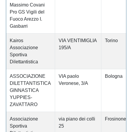
Massimo Covani
Pro GS Vigili del
Fuoco Arezzo I.
Gasbarri
Kairos
VIA VENTIMIGLIA
Torino
Associazione
195/A
Sportiva
Dilettantistica
ASSOCIAZIONE
VIA paolo
Bologna
DILETTANTISTICA
Veronese, 3/A
GINNASTICA
YUPPIES-
ZAVATTARO
Associazione
via piano dei colli
Frosinone
Sportiva
25