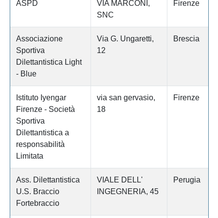
ASPD
VIA MARCONI,
Firenze
SNC
Associazione
Via G. Ungaretti,
Brescia
Sportiva
12
Dilettantistica Light
- Blue
Istituto Iyengar
via san gervasio,
Firenze
Firenze - Società
18
Sportiva
Dilettantistica a
responsabilità
Limitata
Ass. Dilettantistica
VIALE DELL'
Perugia
U.S. Braccio
INGEGNERIA, 45
Fortebraccio