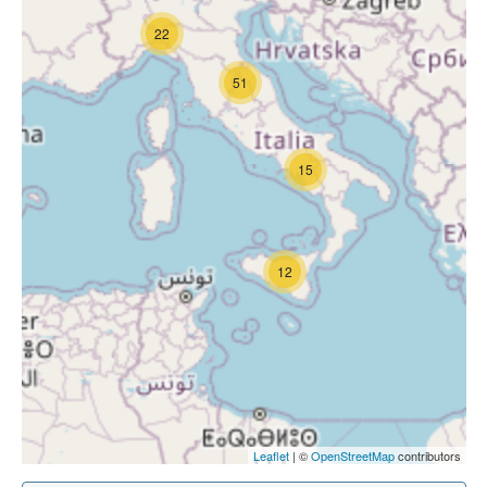
22
51
15
12
Leaflet
| ©
OpenStreetMap
contributors