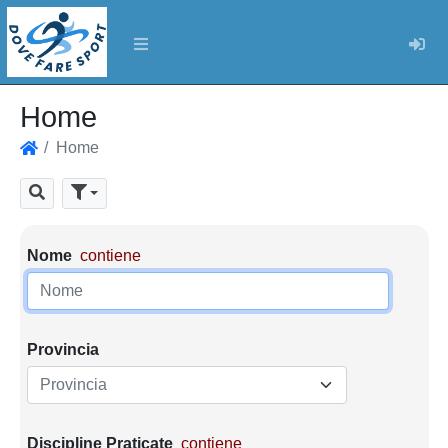
Log
Home
Home
Home
Cerca
Parametri di ricerca
Nome
contiene
Provincia
Provincia
Discipline Praticate
contiene