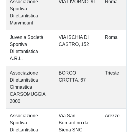
Associazione
VIA LIVORNO, 91
Roma
Sportiva
Dilettantistica
Marymount
Juvenia Società
VIA ISCHIA DI
Roma
Sportiva
CASTRO, 152
Dilettantistica
A.R.L.
Associazione
BORGO
Trieste
Dilettantistica
GROTTA, 67
Ginnastica
CARSOMUGGIA
2000
Associazione
Via San
Arezzo
Sportiva
Bernardino da
Dilettantistica
Siena SNC