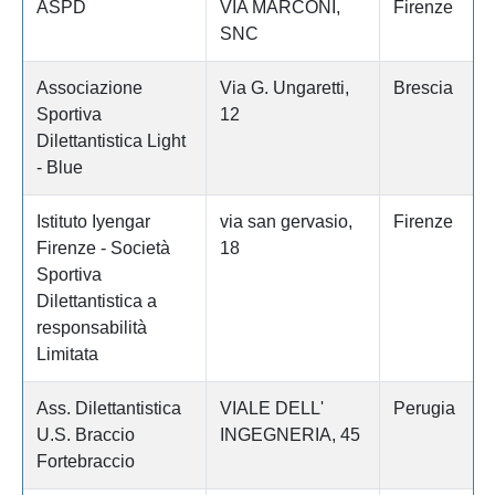
ASPD
VIA MARCONI,
Firenze
SNC
Associazione
Via G. Ungaretti,
Brescia
Sportiva
12
Dilettantistica Light
- Blue
Istituto Iyengar
via san gervasio,
Firenze
Firenze - Società
18
Sportiva
Dilettantistica a
responsabilità
Limitata
Ass. Dilettantistica
VIALE DELL'
Perugia
U.S. Braccio
INGEGNERIA, 45
Fortebraccio