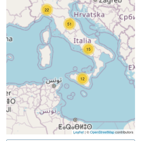
22
51
15
12
Leaflet
| ©
OpenStreetMap
contributors