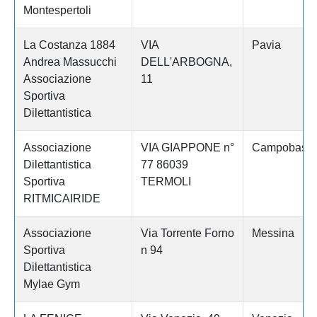
Montespertoli
La Costanza 1884
VIA
Pavia
Andrea Massucchi
DELL'ARBOGNA,
Associazione
11
Sportiva
Dilettantistica
Associazione
VIA GIAPPONE n°
Campobass
Dilettantistica
77 86039
Sportiva
TERMOLI
RITMICAIRIDE
Associazione
Via Torrente Forno
Messina
Sportiva
n 94
Dilettantistica
Mylae Gym