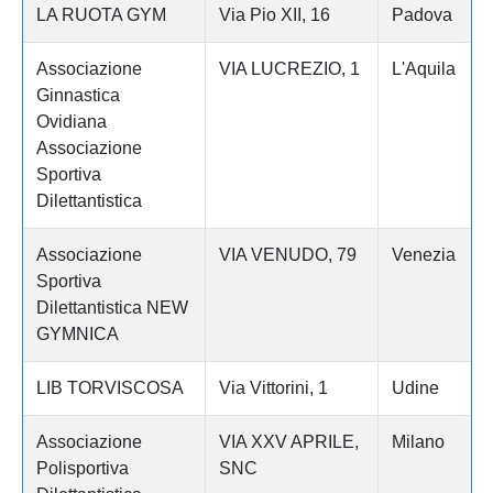
LA RUOTA GYM
Via Pio XII, 16
Padova
Associazione
VIA LUCREZIO, 1
L'Aquila
Ginnastica
Ovidiana
Associazione
Sportiva
Dilettantistica
Associazione
VIA VENUDO, 79
Venezia
Sportiva
Dilettantistica NEW
GYMNICA
LIB TORVISCOSA
Via Vittorini, 1
Udine
Associazione
VIA XXV APRILE,
Milano
Polisportiva
SNC