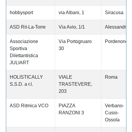
hobbysport
via Albani, 1
Siracusa
ASD Rit-La-Torre
Via Avio, 1/1
Alessandria
Associazione
Via Portogruaro
Pordenone
Sportiva
30
Dilettantistica
JULIART
HOLISTICALLY
VIALE
Roma
S.S.D. a r.l.
TRASTEVERE,
203
ASD Ritmica VCO
PIAZZA
Verbano-
RANZONI 3
Cusio-
Ossola