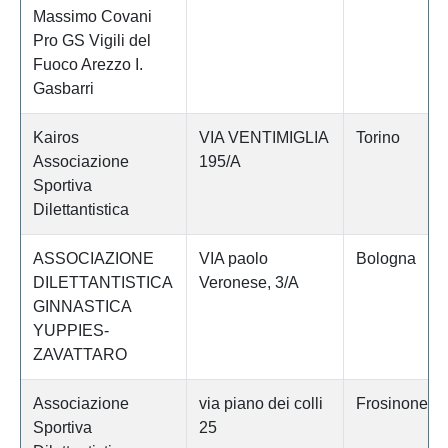
Massimo Covani
Pro GS Vigili del
Fuoco Arezzo I.
Gasbarri
Kairos
VIA VENTIMIGLIA
Torino
Associazione
195/A
Sportiva
Dilettantistica
ASSOCIAZIONE
VIA paolo
Bologna
DILETTANTISTICA
Veronese, 3/A
GINNASTICA
YUPPIES-
ZAVATTARO
Associazione
via piano dei colli
Frosinone
Sportiva
25