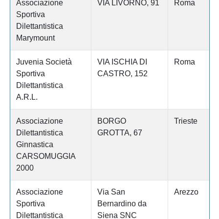
Associazione
VIA LIVORNO, 91
Roma
Sportiva
Dilettantistica
Marymount
Juvenia Società
VIA ISCHIA DI
Roma
Sportiva
CASTRO, 152
Dilettantistica
A.R.L.
Associazione
BORGO
Trieste
Dilettantistica
GROTTA, 67
Ginnastica
CARSOMUGGIA
2000
Associazione
Via San
Arezzo
Sportiva
Bernardino da
Dilettantistica
Siena SNC