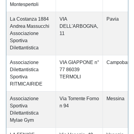
Montespertoli
La Costanza 1884
VIA
Pavia
Andrea Massucchi
DELL'ARBOGNA,
Associazione
11
Sportiva
Dilettantistica
Associazione
VIA GIAPPONE n°
Campobass
Dilettantistica
77 86039
Sportiva
TERMOLI
RITMICAIRIDE
Associazione
Via Torrente Forno
Messina
Sportiva
n 94
Dilettantistica
Mylae Gym