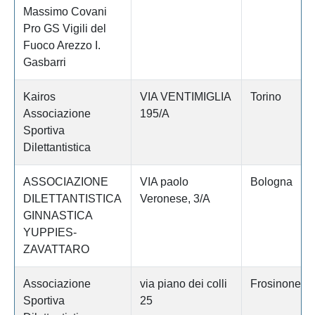
Massimo Covani
Pro GS Vigili del
Fuoco Arezzo I.
Gasbarri
Kairos
VIA VENTIMIGLIA
Torino
Associazione
195/A
Sportiva
Dilettantistica
ASSOCIAZIONE
VIA paolo
Bologna
DILETTANTISTICA
Veronese, 3/A
GINNASTICA
YUPPIES-
ZAVATTARO
Associazione
via piano dei colli
Frosinone
Sportiva
25