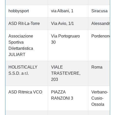
hobbysport
via Albani, 1
Siracusa
ASD Rit-La-Torre
Via Avio, 1/1
Alessandria
Associazione
Via Portogruaro
Pordenone
Sportiva
30
Dilettantistica
JULIART
HOLISTICALLY
VIALE
Roma
S.S.D. a r.l.
TRASTEVERE,
203
ASD Ritmica VCO
PIAZZA
Verbano-
RANZONI 3
Cusio-
Ossola