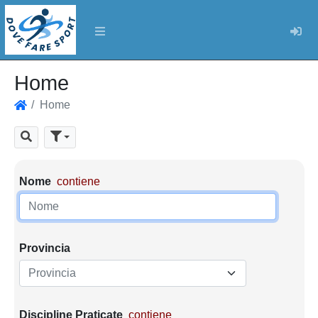
Log
Home
Home
Home
Cerca
Parametri di ricerca
Nome
contiene
Provincia
Provincia
Discipline Praticate
contiene