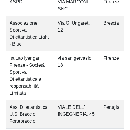
ASPD
VIA MARCONI,
Firenze
SNC
Associazione
Via G. Ungaretti,
Brescia
Sportiva
12
Dilettantistica Light
- Blue
Istituto Iyengar
via san gervasio,
Firenze
Firenze - Società
18
Sportiva
Dilettantistica a
responsabilità
Limitata
Ass. Dilettantistica
VIALE DELL'
Perugia
U.S. Braccio
INGEGNERIA, 45
Fortebraccio