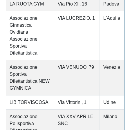
LA RUOTA GYM
Via Pio XII, 16
Padova
Associazione
VIA LUCREZIO, 1
L'Aquila
Ginnastica
Ovidiana
Associazione
Sportiva
Dilettantistica
Associazione
VIA VENUDO, 79
Venezia
Sportiva
Dilettantistica NEW
GYMNICA
LIB TORVISCOSA
Via Vittorini, 1
Udine
Associazione
VIA XXV APRILE,
Milano
Polisportiva
SNC