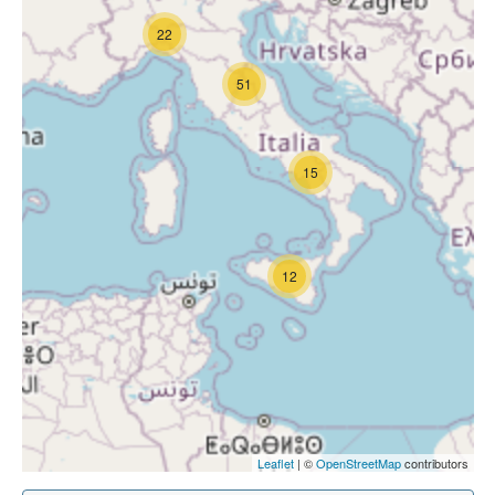
22
51
15
12
Leaflet
| ©
OpenStreetMap
contributors