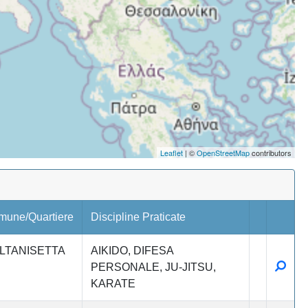
Leaflet
| ©
OpenStreetMap
contributors
mune/Quartiere
Discipline Praticate
LTANISETTA
AIKIDO
DIFESA
Detta
PERSONALE
JU-JITSU
KARATE