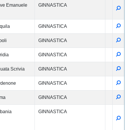
eve Emanuele
GINNASTICA
Detta
Detta
quila
GINNASTICA
Detta
oli
GINNASTICA
Detta
ridia
GINNASTICA
Detta
uata Scrivia
GINNASTICA
Detta
rdenone
GINNASTICA
Detta
ma
GINNASTICA
bania
GINNASTICA
Detta