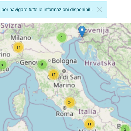
a per navigare tutte le informazioni disponibili.
9
14
5
3
17
24
11
3