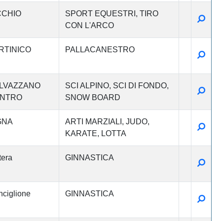
CCHIO
SPORT EQUESTRI
TIRO
Detta
CON L'ARCO
RTINICO
PALLACANESTRO
Detta
LVAZZANO
SCI ALPINO
SCI DI FONDO
Detta
NTRO
SNOW BOARD
GNA
ARTI MARZIALI
JUDO
Detta
KARATE
LOTTA
era
GINNASTICA
Detta
ciglione
GINNASTICA
Detta