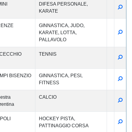
INI
DIFESA PERSONALE
Detta
KARATE
RENZE
GINNASTICA
JUDO
Detta
KARATE
LOTTA
PALLAVOLO
CECCHIO
TENNIS
Detta
MPI BISENZIO
GINNASTICA
PESI
Detta
FITNESS
estra
CALCIO
Detta
rentina
POLI
HOCKEY PISTA
Detta
PATTINAGGIO CORSA