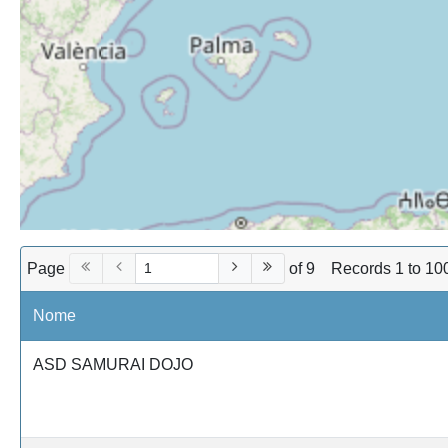
Page
of 9
Records 1 to 10
Nome
ASD SAMURAI DOJO