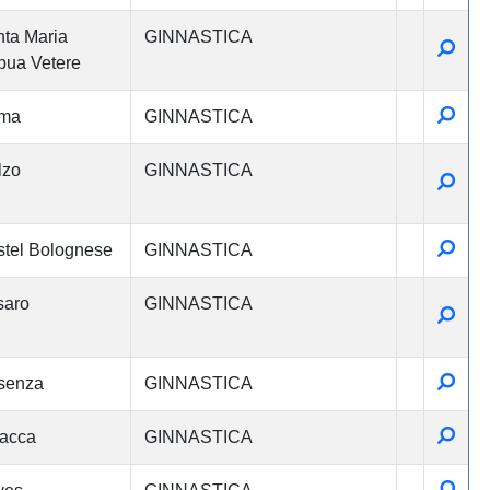
ta Maria
GINNASTICA
Detta
ua Vetere
Detta
ma
GINNASTICA
lzo
GINNASTICA
Detta
Detta
tel Bolognese
GINNASTICA
saro
GINNASTICA
Detta
Detta
senza
GINNASTICA
Detta
acca
GINNASTICA
Detta