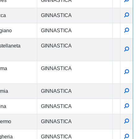
ves
GINNASTICA
Detta
cca
GINNASTICA
Detta
giano
GINNASTICA
tellaneta
GINNASTICA
Detta
rma
GINNASTICA
Detta
Detta
rmia
GINNASTICA
Detta
ina
GINNASTICA
Detta
lermo
GINNASTICA
Detta
heria
GINNASTICA