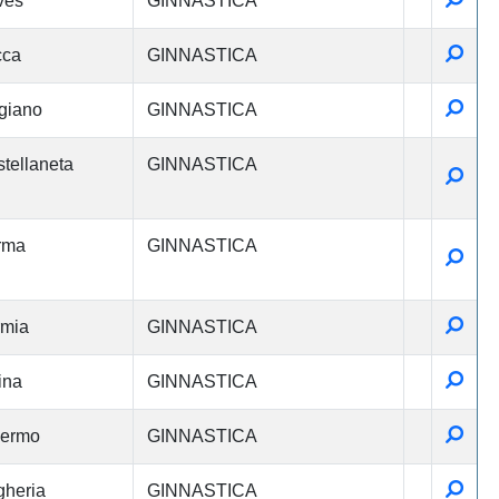
ves
GINNASTICA
Detta
cca
GINNASTICA
Detta
giano
GINNASTICA
tellaneta
GINNASTICA
Detta
rma
GINNASTICA
Detta
Detta
rmia
GINNASTICA
Detta
ina
GINNASTICA
Detta
lermo
GINNASTICA
Detta
heria
GINNASTICA