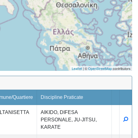
Leaflet
| ©
OpenStreetMap
contributors
mune/Quartiere
Discipline Praticate
LTANISETTA
AIKIDO
DIFESA
Detta
PERSONALE
JU-JITSU
KARATE