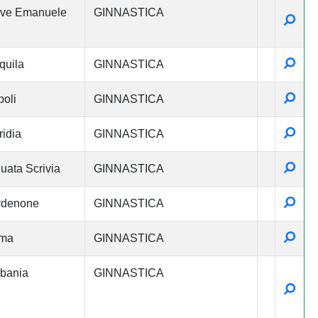
eve Emanuele
GINNASTICA
Detta
Detta
quila
GINNASTICA
Detta
oli
GINNASTICA
Detta
ridia
GINNASTICA
Detta
uata Scrivia
GINNASTICA
Detta
rdenone
GINNASTICA
Detta
ma
GINNASTICA
bania
GINNASTICA
Detta