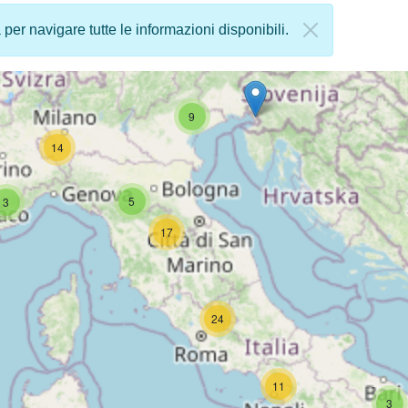
a per navigare tutte le informazioni disponibili.
9
14
5
3
17
24
11
3