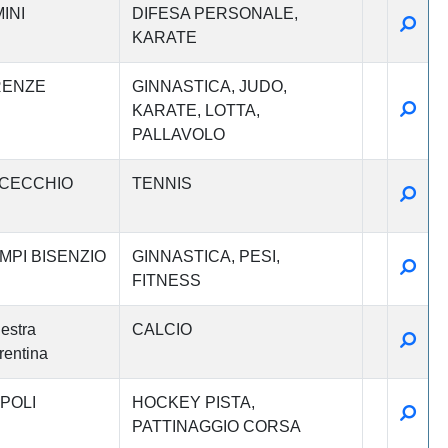
INI
DIFESA PERSONALE
Detta
KARATE
RENZE
GINNASTICA
JUDO
Detta
KARATE
LOTTA
PALLAVOLO
CECCHIO
TENNIS
Detta
MPI BISENZIO
GINNASTICA
PESI
Detta
FITNESS
estra
CALCIO
Detta
rentina
POLI
HOCKEY PISTA
Detta
PATTINAGGIO CORSA