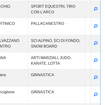
CCHIO
SPORT EQUESTRI
TIRO
Detta
CON L'ARCO
RTINICO
PALLACANESTRO
Detta
LVAZZANO
SCI ALPINO
SCI DI FONDO
Detta
NTRO
SNOW BOARD
GNA
ARTI MARZIALI
JUDO
Detta
KARATE
LOTTA
era
GINNASTICA
Detta
ciglione
GINNASTICA
Detta