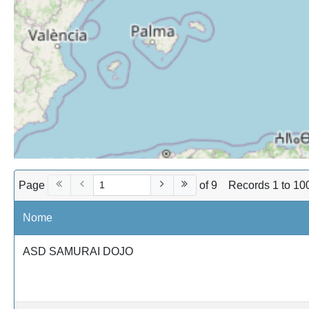
Page
of 9
Records 1 to 10
Nome
ASD SAMURAI DOJO