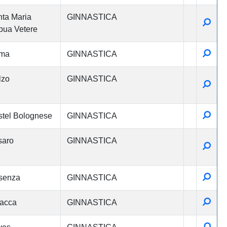
ta Maria
GINNASTICA
Detta
ua Vetere
Detta
ma
GINNASTICA
lzo
GINNASTICA
Detta
Detta
tel Bolognese
GINNASTICA
saro
GINNASTICA
Detta
Detta
senza
GINNASTICA
Detta
acca
GINNASTICA
Detta