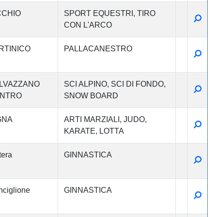
CCHIO
SPORT EQUESTRI
TIRO
Detta
CON L'ARCO
RTINICO
PALLACANESTRO
Detta
LVAZZANO
SCI ALPINO
SCI DI FONDO
Detta
NTRO
SNOW BOARD
GNA
ARTI MARZIALI
JUDO
Detta
KARATE
LOTTA
era
GINNASTICA
Detta
ciglione
GINNASTICA
Detta