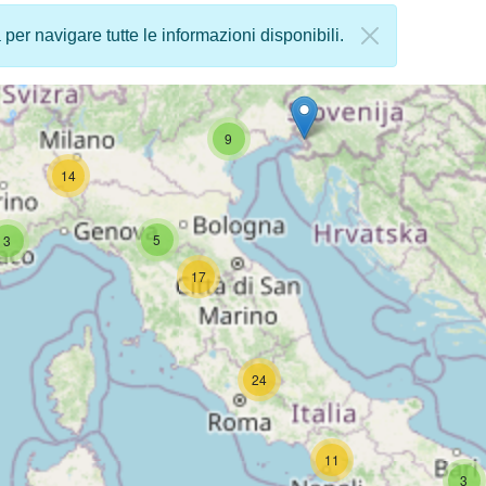
a per navigare tutte le informazioni disponibili.
9
14
5
3
17
24
11
3