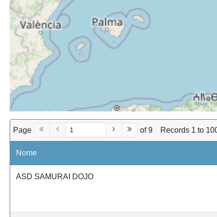
Page
of 9
Records 1 to 10
Nome
ASD SAMURAI DOJO