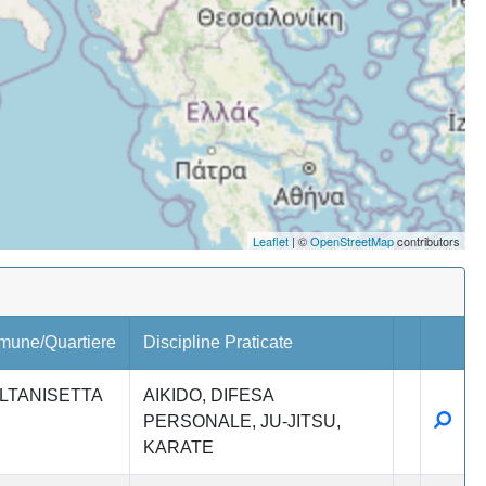
Leaflet
| ©
OpenStreetMap
contributors
mune/Quartiere
Discipline Praticate
LTANISETTA
AIKIDO
DIFESA
Detta
PERSONALE
JU-JITSU
KARATE