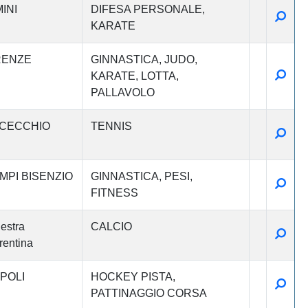
INI
DIFESA PERSONALE
Detta
KARATE
RENZE
GINNASTICA
JUDO
Detta
KARATE
LOTTA
PALLAVOLO
CECCHIO
TENNIS
Detta
MPI BISENZIO
GINNASTICA
PESI
Detta
FITNESS
estra
CALCIO
Detta
rentina
POLI
HOCKEY PISTA
Detta
PATTINAGGIO CORSA