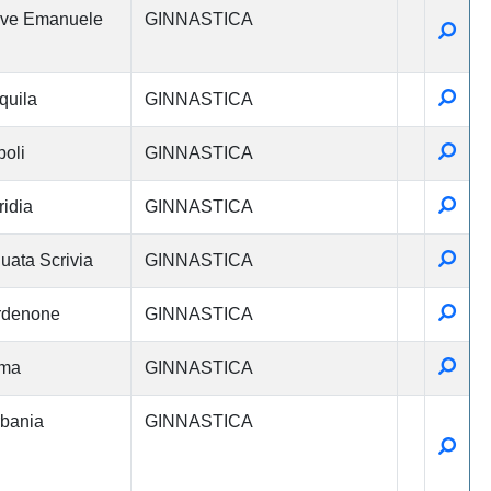
eve Emanuele
GINNASTICA
Detta
Detta
quila
GINNASTICA
Detta
oli
GINNASTICA
Detta
ridia
GINNASTICA
Detta
uata Scrivia
GINNASTICA
Detta
rdenone
GINNASTICA
Detta
ma
GINNASTICA
bania
GINNASTICA
Detta