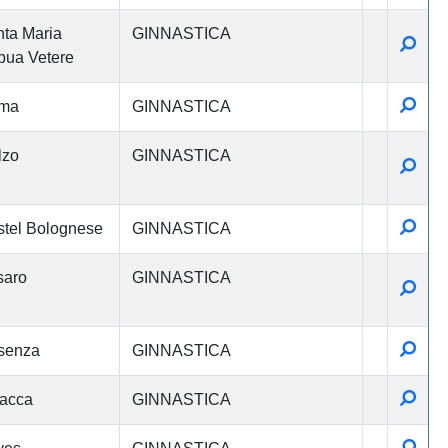
ta Maria
GINNASTICA
Detta
ua Vetere
Detta
ma
GINNASTICA
lzo
GINNASTICA
Detta
Detta
tel Bolognese
GINNASTICA
saro
GINNASTICA
Detta
Detta
senza
GINNASTICA
Detta
acca
GINNASTICA
Detta