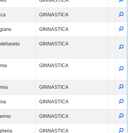
ves
GINNASTICA
Detta
cca
GINNASTICA
Detta
giano
GINNASTICA
tellaneta
GINNASTICA
Detta
rma
GINNASTICA
Detta
Detta
rmia
GINNASTICA
Detta
ina
GINNASTICA
Detta
lermo
GINNASTICA
Detta
heria
GINNASTICA